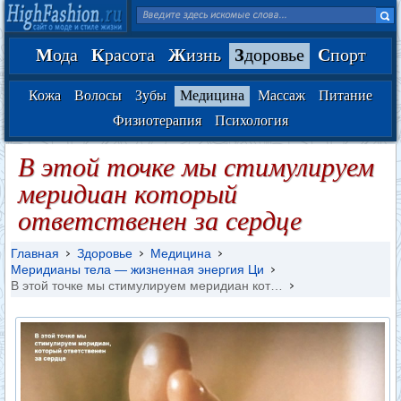
М
ода
К
расота
Ж
изнь
З
доровье
С
порт
Кожа
Волосы
Зубы
Медицина
Массаж
Питание
Физиотерапия
Психология
В этой точке мы стимулируем
меридиан который
ответственен за сердце
Главная
Здоровье
Медицина
Меридианы тела — жизненная энергия Ци
В этой точке мы стимулируем меридиан кот…