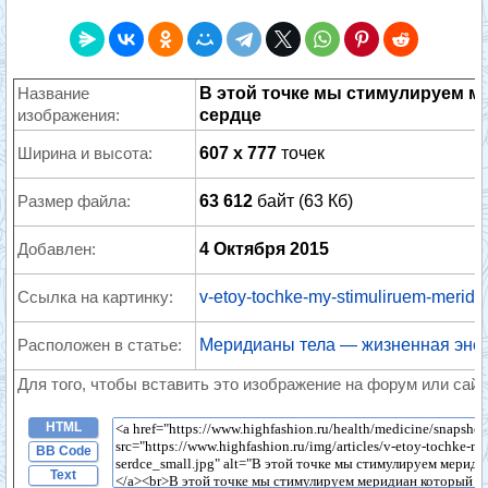
Название
В этой точке мы стимулируем м
изображения:
сердце
Ширина и высота:
607 x 777
точек
Размер файла:
63 612
байт (63 Кб)
Добавлен:
4 Октября 2015
Ссылка на картинку:
v-etoy-tochke-my-stimuliruem-meridia
Расположен в статье:
Меридианы тела — жизненная эне
Для того, чтобы вставить это изображение на форум или сайт
HTML
BB Code
Text