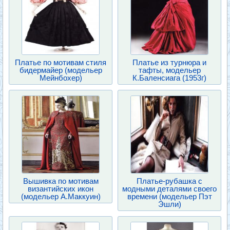
Платье по мотивам стиля
Платье из турнюра и
бидермайер (модельер
тафты, модельер
Мейнбохер)
К.Баленсиага (1953г)
Вышивка по мотивам
Платье-рубашка с
византийских икон
модными деталями своего
(модельер А.Маккуин)
времени (модельер Пэт
Эшли)