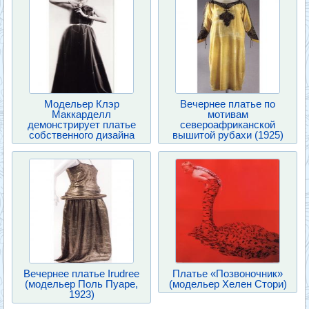
Модельер Клэр
Вечернее платье по
Маккарделл
мотивам
демонстрирует платье
североафриканской
собственного дизайна
вышитой рубахи (1925)
Вечернее платье Irudree
Платье «Позвоночник»
(модельер Поль Пуаре,
(модельер Хелен Стори)
1923)