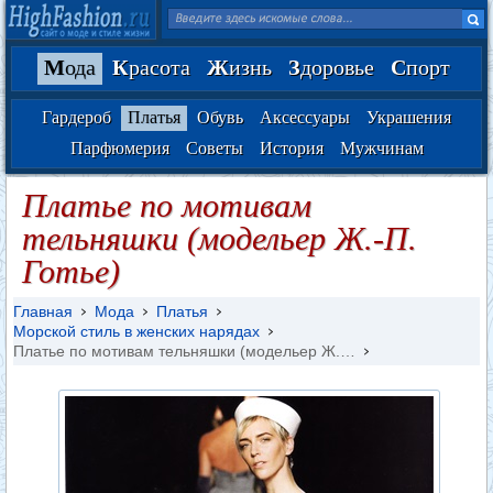
М
ода
К
расота
Ж
изнь
З
доровье
С
порт
Гардероб
Платья
Обувь
Аксессуары
Украшения
Парфюмерия
Советы
История
Мужчинам
Платье по мотивам
тельняшки (модельер Ж.-П.
Готье)
Главная
Мода
Платья
Морской стиль в женских нарядах
Платье по мотивам тельняшки (модельер Ж.…