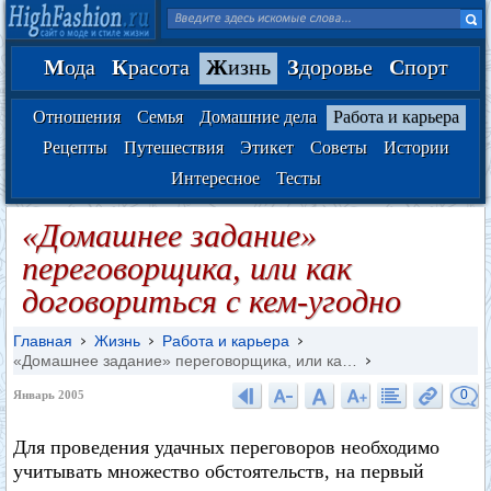
М
ода
К
расота
Ж
изнь
З
доровье
С
порт
Отношения
Семья
Домашние дела
Работа и карьера
Рецепты
Путешествия
Этикет
Советы
Истории
Интересное
Тесты
«Домашнее задание»
переговорщика, или как
договориться с кем-угодно
Главная
Жизнь
Работа и карьера
«Домашнее задание» переговорщика, или ка…
0
Январь 2005
Для проведения удачных переговоров необходимо
учитывать множество обстоятельств, на первый