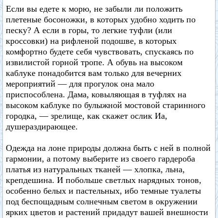
Если вы едете к морю, не забыли ли положить
плетеные босоножки, в которых удобно ходить по
песку? А если в горы, то легкие туфли (или
кроссовки) на рифленой подошве, в которых
комфортно будете себя чувствовать, спускаясь по
извилистой горной тропе. А обувь на высоком
каблуке понадобится вам только для вечерних
мероприятий — для прогулок она мало
приспособлена. Дама, ковыляющая в туфлях на
высоком каблуке по булыжной мостовой старинного
городка, — зрелище, как скажет ослик Иа,
душераздирающее.
Одежда на лоне природы должна быть с ней в полной
гармонии, а потому выберите из своего гардероба
платья из натуральных тканей — хлопка, льна,
крепдешина. И побольше светлых нарядных тонов,
особенно белых и пастельных, ибо темные туалеты
под беспощадным солнечным светом в окружении
ярких цветов и растений придадут вашей внешности