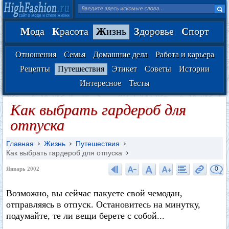
М
ода
К
расота
Ж
изнь
З
доровье
С
порт
Отношения
Семья
Домашние дела
Работа и карьера
Рецепты
Путешествия
Этикет
Советы
Истории
Интересное
Тесты
Как выбрать гардероб для
отпуска
Главная
Жизнь
Путешествия
Как выбрать гардероб для отпуска
0
Январь 2002
Возможно, вы сейчас пакуете свой чемодан,
отправляясь в отпуск. Остановитесь на минутку,
подумайте, те ли вещи берете с собой...