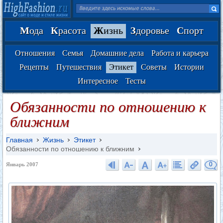
М
ода
К
расота
Ж
изнь
З
доровье
С
порт
Отношения
Семья
Домашние дела
Работа и карьера
Рецепты
Путешествия
Этикет
Советы
Истории
Интересное
Тесты
Обязанности по отношению к
ближним
Главная
Жизнь
Этикет
Обязанности по отношению к ближним
0
Январь 2007