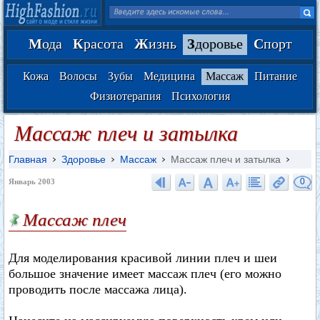
М
ода
К
расота
Ж
изнь
З
доровье
С
порт
Кожа
Волосы
Зубы
Медицина
Массаж
Питание
Физиотерапия
Психология
Массаж плеч и затылка
Главная
Здоровье
Массаж
Массаж плеч и затылка
0
Январь 2003
Массаж плеч
Для моделирования красивой линии плеч и шеи
большое значение имеет массаж плеч (его можно
проводить после массажа лица).