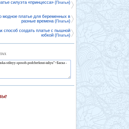
атье силуэта «принцесса» (
)
Платья
о модное платье для беременных в
разные времена (
)
Платья
ак способ создать платье с пышной
юбкой (
)
Платья
ТАХ
тье