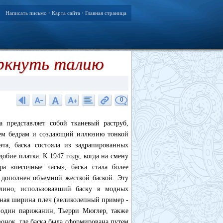
Написать письмо
Карта сайта
Главная страница
•
•
еркнуть талию
0
а представляет собой тканевый раструб,
ъем бедрам и создающий иллюзию тонкой
эта, баска состояла из задрапированных
бие платка. К 1947 году, когда на смену
а «песочные часы», баска стала более
дополнен объемной жесткой баской. Эту
олино, использовавший баску в модных
ьная ширина плеч (великолепный пример -
 один парижанин, Тьерри Мюглер, также
онок, где баска была сформирована путем