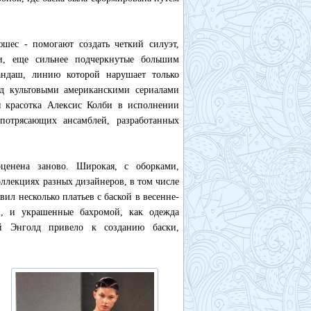
шес - помогают создать четкий силуэт,
и, еще сильнее подчеркнутые большим
андаш, линию которой нарушает только
од культовыми американскими сериалами
я красотка Алексис Колби в исполнении
потрясающих ансамблей, разработанных
ценена заново. Широкая, с оборками,
оллекциях разных дизайнеров, в том числе
ил несколько платьев с баской в весенне-
и, и украшенные бахромой, как одежда
ой Энголд привело к созданию баски,