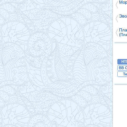
Мор
Эво
Пла
(
Пла
HT
BB 
Te