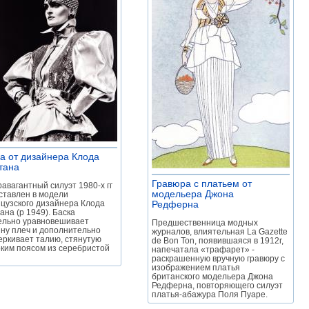
а от дизайнера Клода
тана
»
Гравюра с платьем от
равагантный силуэт 1980-х гг
модельера Джона
ставлен в модели
цузского дизайнера Клода
Редферна
»
ана (р 1949). Баска
ельно уравновешивает
Предшественница модных
ну плеч и дополнительно
журналов, влиятельная La Gazette
еркивает талию, стянутую
de Bon Ton, появившаяся в 1912г,
ким поясом из серебристой
напечатала «трафарет» -
раскрашенную вручную гравюру с
изображением платья
британского модельера Джона
Редферна, повторяющего силуэт
платья-абажура Поля Пуаре.