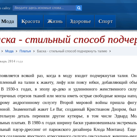
о сайту:
М
ода
К
расота
Ж
изнь
З
доровье
С
порт
ска - стильный способ подч
Мода
Платья
Баска - стильный способ подчеркнуть талию
варь 2014
года
появляется всякий раз, когда в моду входит подчеркнутая талия. Он
пленный на талии к жакету, лифу или поясу юбки, добавляющий об
 В 1930-х годах, в эпоху ар-деко и удлиненного женственного силу
тричных отрезов тканей или могла иметь острые свободные концы наподо
едрому андрогинному силуэту Второй мировой войны пришла фигур
нной. Знаменитый жакет Le Ваг, созданный Кристианом Диором, был 
ительную деталь переняли другие кутюрье, в том числе Эдвард М
льных платьях. В 1980-х годах ширину баски уравновешивала экстремал
льный пауэр-дрессинг от парижского дизайнера Клода Монтана). Еще
лся созданием яростного агрессивного силуэта сексуальных женщин-амаз