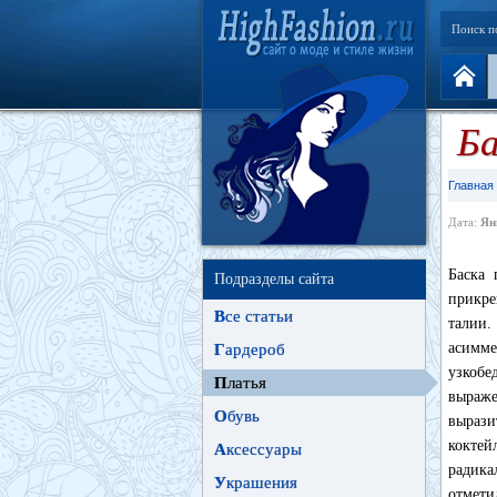
Поиск п
Ба
Главная
Дата:
Ян
Баска 
Подразделы сайта
прикре
В
се статьи
талии.
асимме
Г
ардероб
узкоб
П
латья
выраже
О
бувь
выраз
коктей
А
ксессуары
радика
У
крашения
отмети