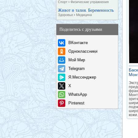
Спорт
›
Физические упражнения
Живот и талия. Беременность
Здоровье
›
Медицина
Поделитесь с друзьями
ВКонтакте
Одноклассники
Мой Мир
Telegram
Баск
Мон
Я.Мессенджер
Экст
X
пред
фран
WhatsApp
Монт
зрит
Pinterest
шири
подч
широ
кожи.