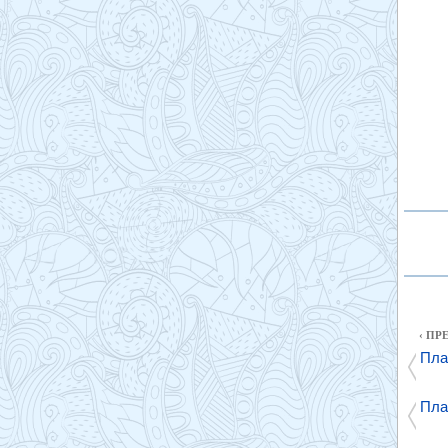
‹ П
Пла
Пла