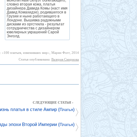
монолитный силуэт облегающего,
словно вторая кожа, платья
дизайнера Давида Комы (наст имя
Давид Комахидзе), родившегося в
Грузии и ныне работающего в
Лондоне. Вышивка радужными
дисками из оргстекла - результат
сотрудничества с дизайнером
ювелирных украшений Сарой
Энголд.
: «100 платьев, изменивших мир», Марни Фогг, 2014
Статья опубликована:
Валерия Смирнова
СЛЕДУЮЩИЕ СТАТЬИ ›
изнь платья в стиле Ампир (
)
Платья
яды эпохи Второй Империи (
)
Платья