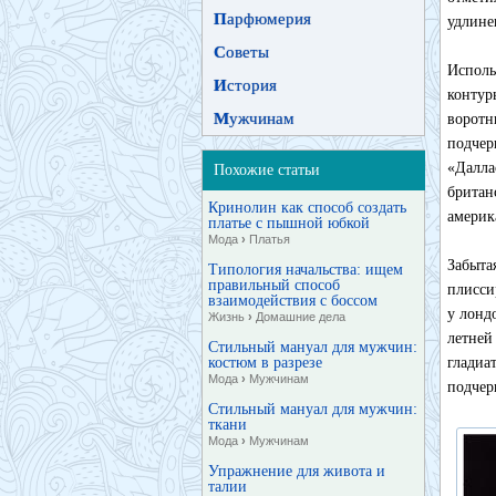
П
арфюмерия
удлине
С
оветы
Исполь
И
стория
конту
М
ужчинам
воротн
подчер
«Далла
Похожие статьи
британ
Кринолин как способ создать
америк
платье с пышной юбкой
Мода
›
Платья
Забыт
Типология начальства: ищем
правильный способ
плисси
взаимодействия с боссом
у лонд
Жизнь
›
Домашние дела
летней
Стильный мануал для мужчин:
костюм в разрезе
глади
Мода
›
Мужчинам
подчер
Стильный мануал для мужчин:
ткани
Мода
›
Мужчинам
Упражнение для живота и
талии