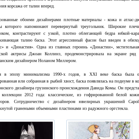
ния корсажа от талии вперед.
зованные обоими дизайнерами плотные материалы - кожа и атлас-дю
ры которого напоминают перевернутый треугольник. Широкие плеч
иком, контрастируют с узкой, плотно облегающей бедра юбкой-кар
кивающая талию баска. Этот агрессивный фасон был введен в обих
с» и «Династия». Одна из главных героинь «Династии», мстительна
ской актрисы Джоан Коллинз, продемонстрировала на экране ряд 
анским дизайнером Ноланом Миллером.
ая в эпоху минимализма 1990-х годов, в XXI веке баска была о
рованная или собранная в рыбий хвост, баска появлялась на подиуме в к
онского дизайнера грузинского происхождения Давида Комы. Он представ
 коллекции 2012 года: классические, из гофрированной белой кож
аторов. Сотрудничество с дизайнером ювелирных украшений Сар
кнутой гранеными объемными пластинами из радужного оргстекла.