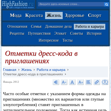
М
ода
К
расота
Ж
изнь
З
доровье
С
порт
Отношения
Семья
Домашние дела
Работа и карьера
Рецепты
Путешествия
Этикет
Советы
Истории
Интересное
Тесты
Отметки дресс-кода в
приглашениях
Главная
Жизнь
Работа и карьера
Отметки дресс-кода в приглашениях
0
Январь 2012
Часто особые отметки с указанием формы одежды на
приглашениях (множество их вариантов или глупые
злоупотребления) ставят приглашенных в
затруднительное положение. Тогда как истинная цель