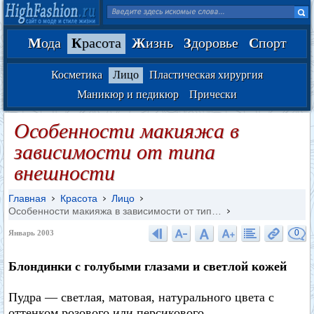
М
ода
К
расота
Ж
изнь
З
доровье
С
порт
Косметика
Лицо
Пластическая хирургия
Маникюр и педикюр
Прически
Особенности макияжа в
зависимости от типа
внешности
Главная
Красота
Лицо
Особенности макияжа в зависимости от тип…
0
Январь 2003
Блондинки с голубыми глазами и светлой кожей
Пудра — светлая, матовая, натурального цвета с
оттенком розового или персикового