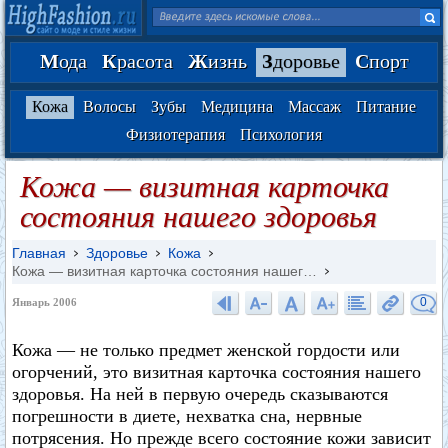
М
ода
К
расота
Ж
изнь
З
доровье
С
порт
Кожа
Волосы
Зубы
Медицина
Массаж
Питание
Физиотерапия
Психология
Кожа — визитная карточка
состояния нашего здоровья
Главная
Здоровье
Кожа
Кожа — визитная карточка состояния нашег…
0
Январь 2006
Кожа — не только предмет женской гордости или
огорчений, это визитная карточка состояния нашего
здоровья. На ней в первую очередь сказываются
погрешности в диете, нехватка сна, нервные
потрясения. Но прежде всего состояние кожи зависит