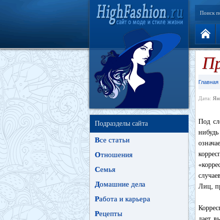
Поиск п
Пр
Главная
Дата:
Ян
Под сл
Подразделы сайта
нибудь
В
се статьи
означ
корре
О
тношения
«корре
С
емья
случае
Д
омашние дела
Лиц, п
Р
абота и карьера
Коррес
Р
ецепты
дает в