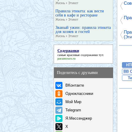
Сов
Жизнь
›
Этикет
Правила этикета: как вести
себя в кафе и ресторане
Пра
Жизнь
›
Этикет
Званый ужин: правила этикета
для хозяев и гостей
Пра
Жизнь
›
Этикет
(
Эти
Содержанки
самые красивые
содержанки
тут.
paramours.ru
HT
BB 
Поделитесь с друзьями
Te
ВКонтакте
Одноклассники
Мой Мир
Telegram
Я.Мессенджер
X