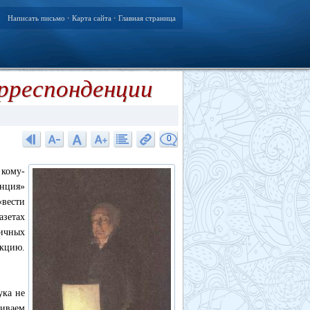
Написать письмо
Карта сайта
Главная страница
•
•
орреспонденции
0
 кому-
енция»
вести
зетах
ичных
акцию.
ука не
ливаем