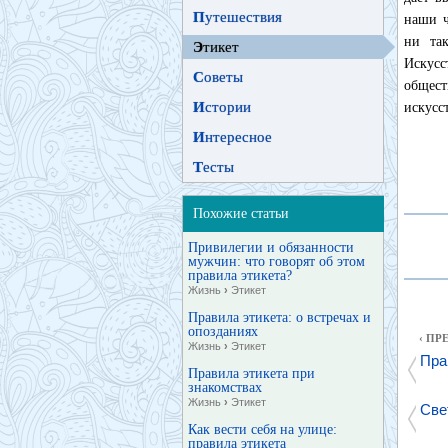
П
утешествия
наши ч
ни так
Э
тикет
Искусс
С
оветы
общес
И
стории
искусс
И
нтересное
Т
есты
Похожие статьи
Привилегии и обязанности
мужчин: что говорят об этом
правила этикета?
Жизнь
›
Этикет
Правила этикета: о встречах и
опозданиях
‹ П
Жизнь
›
Этикет
Пра
Правила этикета при
знакомствах
Жизнь
›
Этикет
Све
Как вести себя на улице:
правила этикета