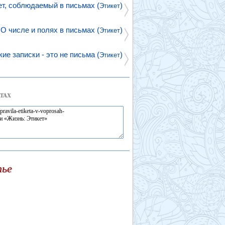
ет, соблюдаемый в письмах (
)
Этикет
О числе и полях в письмах (
)
Этикет
кие записки - это не письма (
)
Этикет
ТАХ
тье