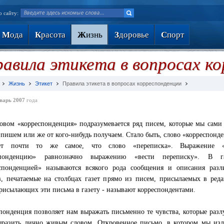
о сайту:
М
ода
К
расота
Ж
изнь
З
доровье
С
порт
авила этикета в вопросах к
Жизнь
Этикет
Правила этикета в вопросах корреспонденции
варь 2007
года
овом «корреспонденция» подразумевается ряд писем, которые мы сами
 пишем или же от кого-нибудь получаем. Стало быть, слово «корреспонд
ает почти то же самое, что слово «переписка». Выражение «
спонденцию» равнозначно выражению «вести переписку». В га
спонденцией» называются всякого рода сообщения и описания разл
в, печатаемые на столбцах газет прямо из писем, присылаемых в ред
рисылающих эти письма в газету - называют корреспондентами.
понденция позволяет нам выражать письменно те чувства, которые разл
ыразить лично живым словом. Откровенное письмо, в котором мы из