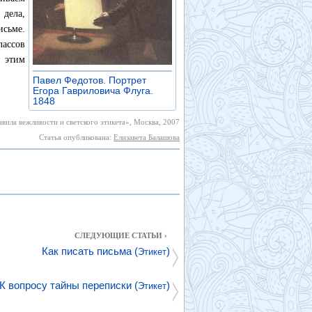
 дела,
сьме.
лассов
 этим
Павел Федотов. Портрет
Егора Гавриловича Флуга.
1848
»
вила вежливости и светского этикета», Москва, 2007
Статья опубликована:
Елизавета Балашова
СЛЕДУЮЩИЕ СТАТЬИ ›
Как писать письма (
)
Этикет
К вопросу тайны переписки (
)
Этикет