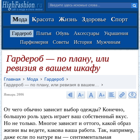
М
ода
К
расота
Ж
изнь
З
доровье
С
порт
Гардероб
Платья
Обувь
Аксессуары
Украшения
Парфюмерия
Советы
История
Мужчинам
Гардероб — по плану, или
ревизия в вашем шкафу
Главная
Мода
Гардероб
Гардероб — по плану, или ревизия в вашем…
0
Январь 2006
От чего обычно зависит выбор одежды? Конечно,
большую роль здесь играет ваш собственный вкус.
Но не только. Многое зависит и оттого, какой образ
жизни вы ведете, какова ваша работа. Так, например,
даже если по натуре вы — сентиментальная