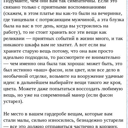
Подумайте, чем они вам так симпатичны. Если это
связано только с приятными воспоминаниями
(скажем, в этом платье вы как-то были на вечеринке,
где танцевали с потрясающим мужчиной, а эта блузка
была на вас в тот день, когда вы устроились на
работу), то не стоит хранить все эти вещи как
реликвии — приятных событий в жизни много, и так
никакого шкафа вам не хватит. А вот если вы
храните старую вещь потому, что она вам просто
идеально подходила, то рассмотрите ее внимательно
— чем именно она была так хороша: может быть, это
был истинно «ваш» фасон, или цвет, или все дело в
необычной отделке, возьмите на вооружение удачные
идеи: в дальнейшем выбирайте вещи такого же кроя,
цвета. Можете даже попытаться воссоздать любимую
вещь, но уже на современный манер (если фасон
устарел).
Не место в вашем гардеробе вещам, которые вам
стали малы, сильно износились, безнадежно устарели
— все это должно отправиться частично в корзину,