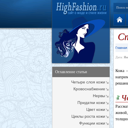
Поиск п
Ст
Главная
Дата:
Ян
Кожа —
Оглавление статьи
наприм
Четыре слоя кожи
решающ
Кровоснабжение
Нервы
Ч
Придатки кожи
Рассма
Цвет кожи
живой,
Циклы роста кожи
толщин
Функции кожи