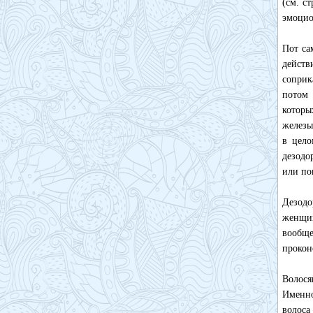
(см. с
эмоцио
Пот са
действ
соприк
потом 
которы
железы
в цело
дезодо
или по
Дезодо
женщин
вообще
прокон
Волося
Именно
волоса