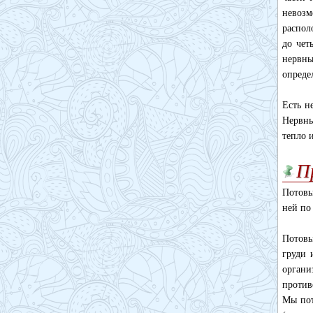
невозм
распол
до чет
нервны
опреде
Есть н
Нервны
тепло 
П
Потовы
ней по
Потовы
груди 
орган
против
Мы пот