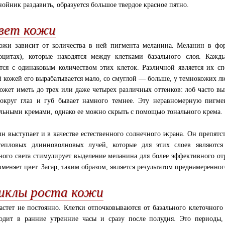
нойник раздавить, образуется большое твердое красное пятно.
вет кожи
ожи зависит от количества в ней пигмента меланина. Меланин в фор
оцитах), которые находятся между клетками базального слоя. Кажд
тся с одинаковым количеством этих клеток. Различной является их сп
й кожей его вырабатывается мало, со смуглой — больше, у темнокожих л
ожет иметь до трех или даже четырех различных оттенков: лоб часто вы
округ глаз и губ бывает намного темнее. Эту неравномерную пигм
льными кремами, однако ее можно скрыть с помощью тонального крема.
н выступает и в качестве естественного солнечного экрана. Он препят
тепловых длинноволновых лучей, которые для этих слоев являютс
ного света стимулирует выделение меланина для более эффективного от
зменяет цвет. Загар, таким образом, является результатом преднамеренно
иклы роста кожи
астет не постоянно. Клетки отпочковываются от базального клеточного
одит в ранние утренние часы и сразу после полудня. Это периоды, 