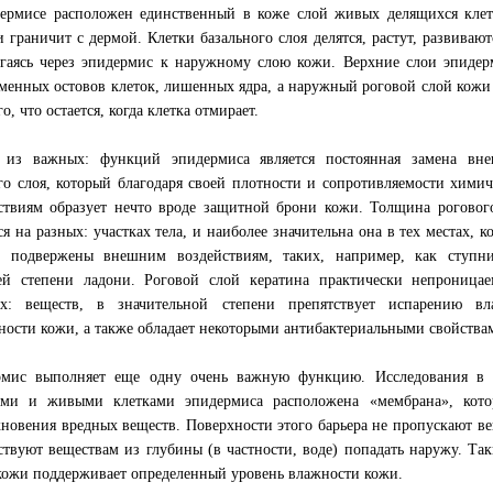
ермисе расположен единственный в коже слой живых делящихся клет
и граничит с дермой. Клетки базального слоя делятся, растут, развивают
гаясь через эпидермис к наружному слою кожи. Верхние слои эпидерм
менных остовов клеток, лишенных ядра, а наружный роговой слой кожи 
го, что остается, когда клетка отмирает.
 из важных: функций эпидермиса является постоянная замена вне
го слоя, который благодаря своей плотности и сопротивляемости хими
ствиям образует нечто вроде защитной брони кожи. Толщина роговог
ся на разных: участках тела, и наиболее значительна она в тех местах, к
е подвержены внешним воздействиям, таких, например, как ступн
й степени ладони. Роговой слой кератина практически непроницае
ых: веществ, в значительной степени препятствует испарению вл
ности кожи, а также обладает некоторыми антибактериальными свойства
мис выполняет еще одну очень важную функцию. Исследования в н
ыми и живыми клетками эпидермиса расположена «мембрана», кото
новения вредных веществ. Поверхности этого барьера не пропускают в
ствуют веществам из глубины (в частности, воде) попадать наружу. Та
кожи поддерживает определенный уровень влажности кожи.