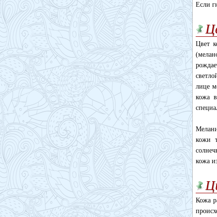
Если г
Ц
Цвет к
(мелан
рождае
светло
лице м
кожа в
специа
Мелани
кожи 
солнеч
кожа и
Ц
Кожа р
происх