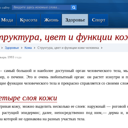
о сайту:
М
ода
К
расота
Ж
изнь
З
доровье
С
порт
руктура, цвет и функции ко
Здоровье
Кожа
Структура, цвет и функции кожи человека
варь 1993
года
 самый большой и наиболее доступный орган человеческого тела, мы
ер, о печени. Это и очень любопытный орган: он растет изнутри и по
ие функции человеческого тела и прекрасно справляется со своими сло
етыре слоя кожи
тривая кожу, можно выделить несколько ее слоев: наружный — роговой с
 растущий эпидермис; далее, непосредственно под ним,— дерма и, н
а которой не одинакова на разных участках тела.