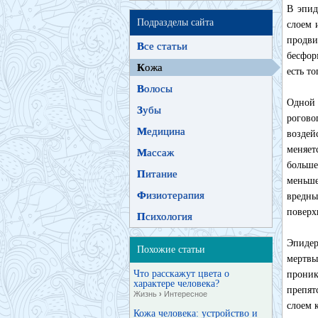
В эпид
Подразделы сайта
слоем 
продви
В
се статьи
бесфор
К
ожа
есть то
В
олосы
Одной
З
убы
рогово
М
едицина
воздей
меняет
М
ассаж
больш
П
итание
меньше
Ф
изиотерапия
вредн
поверх
П
сихология
Эпидер
Похожие статьи
мертв
Что расскажут цвета о
проник
характере человека?
препят
Жизнь
›
Интересное
слоем 
Кожа человека: устройство и