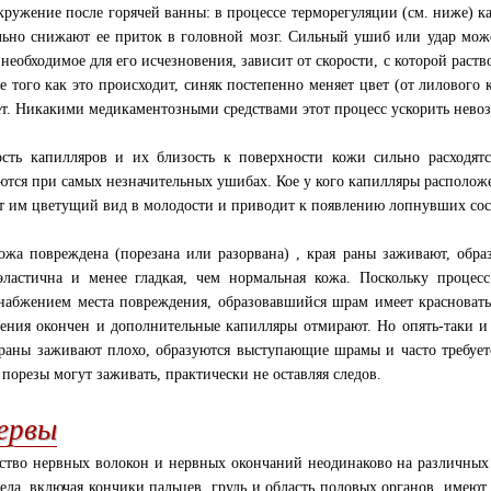
кружение после горячей ванны: в процессе терморегуляции (см. ниже) к
льно снижают ее приток в головной мозг. Сильный ушиб или удар може
 необходимое для его исчезновения, зависит от скорости, с которой раст
е того как это происходит, синяк постепенно меняет цвет (от лилового 
ет. Никакими медикаментозными средствами этот процесс ускорить нево
сть капилляров и их близость к поверхности кожи сильно расходят
ются при самых незначительных ушибах. Кое у кого капилляры расположе
т им цветущий вид в молодости и приводит к появлению лопнувших сосу
ожа повреждена (порезана или разорвана) , края раны заживают, обра
эластична и менее гладкая, чем нормальная кожа. Поскольку процес
набжением места повреждения, образовавшийся шрам имеет красноватый
ения окончен и дополнительные капилляры отмирают. Но опять-таки и 
раны заживают плохо, образуются выступающие шрамы и часто требуетс
 порезы могут заживать, практически не оставляя следов.
ервы
ство нервных волокон и нервных окончаний неодинаково на различных 
тела, включая кончики пальцев, грудь и область половых органов, имеют