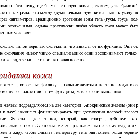
ожно найти точку, где бы мы не почувствовали, скажем, укол булавкой
ожены так редко, что между двумя точками, чувствительными к уколу, м
ырех сантиметров. Традиционно эрогенные зоны тела (губы, грудь, по
ми окончаниями, однако практически любая область кожи может быт
ленных условиях.
есколько типов нервных окончаний, что зависит от их функции. Они о
е окончания имеют узкую специализацию: одни воспринимают только 
или холод, третьи — только на прикосновение.
ридатки кожи
е железы, волосяные фолликулы, сальные железы и ногти не входят в сос
 своему расположению и тем функциям, которые они выполняют.
е железы подразделяются на две категории. Апокриновые железы (они 
и в паху) начинают функционировать при достижении половой зрелост
изме. Железы выделяют пот, который, как говорят, действует ка
оположного пола. Экриновые железы расположены по всему телу, и их 
еем в жару, чтобы снизить температуру тела, мы потеем, когда нервни