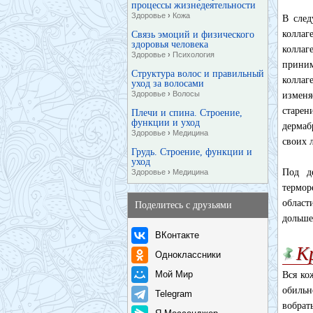
процессы жизнедеятельности
Здоровье
›
Кожа
В сле
коллаг
Связь эмоций и физического
здоровья человека
коллаг
Здоровье
›
Психология
приним
Структура волос и правильный
коллаг
уход за волосами
Здоровье
›
Волосы
изменя
старен
Плечи и спина. Строение,
функции и уход
дермаб
Здоровье
›
Медицина
своих 
Грудь. Строение, функции и
уход
Под д
Здоровье
›
Медицина
термор
област
Поделитесь с друзьями
дольше
ВКонтакте
К
Одноклассники
Мой Мир
Вся ко
обильн
Telegram
вобрат