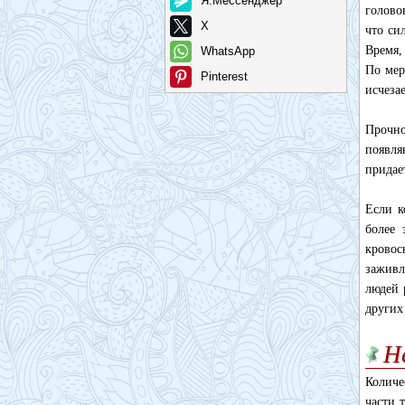
Я.Мессенджер
голово
X
что си
Время,
WhatsApp
По мер
Pinterest
исчеза
Прочно
появля
придае
Если к
более 
кровос
заживл
людей 
других
Н
Количе
части 