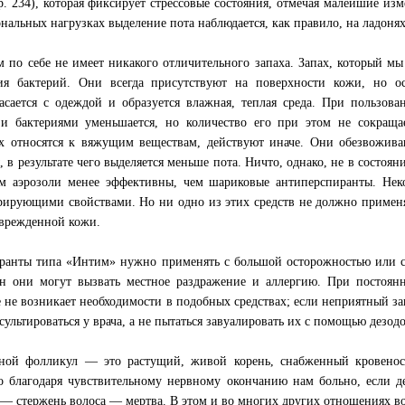
тр. 234), которая фиксирует стрессовые состояния, отмечая малейшие и
нальных нагрузках выделение пота наблюдается, как правило, на ладоня
м по себе не имеет никакого отличительного запаха. Запах, который мы
ия бактерий. Они всегда присутствуют на поверхности кожи, но о
асается с одеждой и образуется влажная, теплая среда. При пользов
и бактериями уменьшается, но количество его при этом не сокраща
х относятся к вяжущим веществам, действуют иначе. Они обезвожива
, в результате чего выделяется меньше пота. Ничто, однако, не в состоя
м аэрозоли менее эффективны, чем шариковые антиперспиранты. Нек
рирующими свойствами. Но ни одно из этих средств не должно примен
врежденной кожи.
ранты типа «Интим» нужно применять с большой осторожностью или со
 они могут вызвать местное раздражение и аллергию. При постоян
 не возникает необходимости в подобных средствах; если неприятный за
сультироваться у врача, а не пытаться завуалировать их с помощью дезодо
ной фолликул — это растущий, живой корень, снабженный кровено
 благодаря чувствительному нервному окончанию нам больно, если де
 — стержень волоса — мертва. В этом и во многих других отношениях в