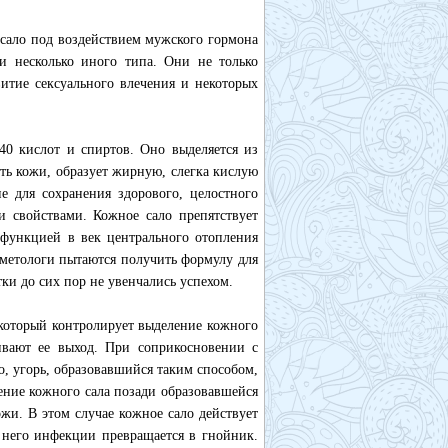
сало под воздействием мужского гормона
и несколько иного типа. Они не только
итие сексуального влечения и некоторых
40 кислот и спиртов. Оно выделяется из
сть кожи, образует жирную, слегка кислую
 для сохранения здорового, целостного
и свойствами. Кожное сало препятствует
функцией в век центрального отопления
осметологи пытаются получить формулу для
ки до сих пор не увенчались успехом.
 который контролирует выделение кожного
ивают ее выход. При соприкосновении с
, угорь, образовавшийся таким способом,
ение кожного сала позади образовавшейся
жи. В этом случае кожное сало действует
в него инфекции превращается в гнойник.