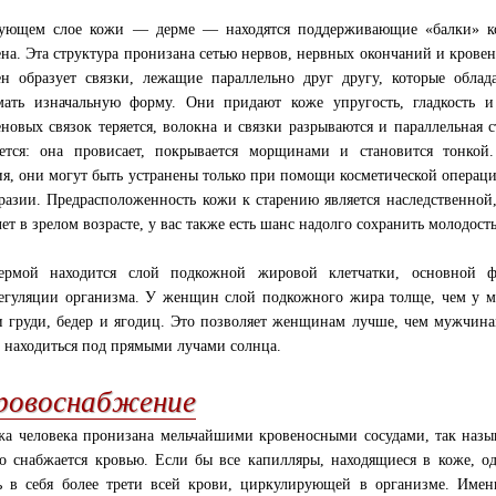
дующем слое кожи — дерме — находятся поддерживающие «балки» к
ена. Эта структура пронизана сетью нервов, нервных окончаний и крове
ен образует связки, лежащие параллельно друг другу, которые облад
ать изначальную форму. Они придают коже упругость, гладкость и 
еновых связок теряется, волокна и связки разрываются и параллельная
ется: она провисает, покрывается морщинами и становится тонкой
ия, они могут быть устранены только при помощи косметической операц
разии. Предрасположенность кожи к старению является наследственной
лет в зрелом возрасте, у вас также есть шанс надолго сохранить молодость
ермой находится слой подкожной жировой клетчатки, основной фу
егуляции организма. У женщин слой подкожного жира толще, чем у м
и груди, бедер и ягодиц. Это позволяет женщинам лучше, чем мужчинам
 находиться под прямыми лучами солнца.
ровоснабжение
жа человека пронизана мельчайшими кровеносными сосудами, так назы
о снабжается кровью. Если бы все капилляры, находящиеся в коже, 
ь в себя более трети всей крови, циркулирующей в организме. Имен