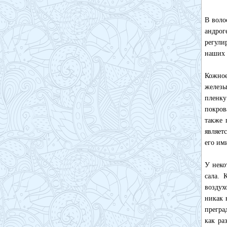
В воло
андрог
регули
наших 
Кожное
железы
пленку
покров
также 
являет
его им
У неко
сала. 
воздух
никак 
прегра
как ра