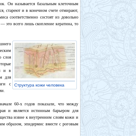
ок. Он называется базальным клеточным
ся, стареют и в конечном счете отмирают,
иса соответственно состоят из довольно
— это всего лишь скопление кератина, то
шнего
ческим
о слоя
оторые
и и в
м для
аги с
Структура кожи человека
»
ми.
ачале 60-х годов показали, что между
рая и является истинным барьером для
ещества извне к внутренним слоям кожи и
ким образом, эпидермис вместе с роговым