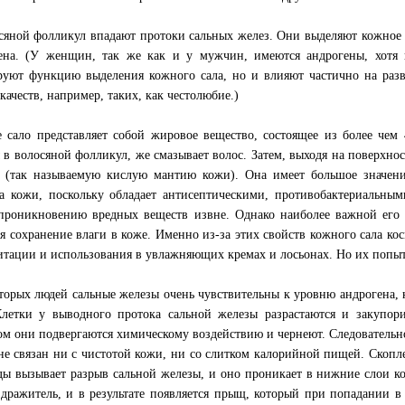
сяной фолликул впадают протоки сальных желез. Они выделяют кожное 
ена. (У женщин, так же как и у мужчин, имеются андрогены, хотя 
руют функцию выделения кожного сала, но и влияют частично на разв
качеств, например, таких, как честолюбие.)
 сало представляет собой жировое вещество, состоящее из более чем 
 в волосяной фолликул, же смазывает волос. Затем, выходя на поверхно
 (так называемую кислую мантию кожи). Она имеет большое значение
а кожи, поскольку обладает антисептическими, противобактериальным
проникновению вредных веществ извне. Однако наиболее важной его 
ся сохранение влаги в коже. Именно из-за этих свойств кожного сала к
итации и использования в увлажняющих кремах и лосьонах. Но их попыт
торых людей сальные железы очень чувствительны к уровню андрогена,
Клетки у выводного протока сальной железы разрастаются и закупор
ом они подвергаются химическому воздействию и чернеют. Следовательно
не связан ни с чистотой кожи, ни со слитком калорийной пищей. Скопл
ды вызывает разрыв сальной железы, и оно проникает в нижние слои ко
здражитель, и в результате появляется прыщ, который при попадании 