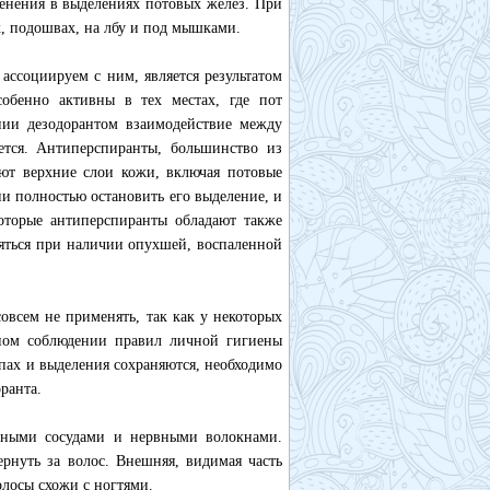
зменения в выделениях потовых желез. При
х, подошвах, на лбу и под мышками.
 ассоциируем с ним, является результатом
собенно активны в тех местах, где пот
ании дезодорантом взаимодействие между
ется. Антиперспиранты, большинство из
ют верхние слои кожи, включая потовые
нии полностью остановить его выделение, и
оторые антиперспиранты обладают также
яться при наличии опухшей, воспаленной
всем не применять, так как у некоторых
ном соблюдении правил личной гигиены
пах и выделения сохраняются, необходимо
ранта.
сными сосудами и нервными волокнами.
рнуть за волос. Внешняя, видимая часть
олосы схожи с ногтями.