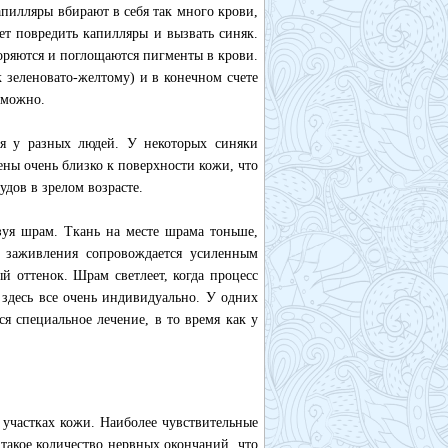
апилляры вбирают в себя так много крови,
т повредить капилляры и вызвать синяк.
воряются и поглощаются пигменты в крови.
к зеленовато-желтому) и в конечном счете
зможно.
ся у разных людей. У некоторых синяки
ны очень близко к поверхности кожи, что
дов в зрелом возрасте.
зуя шрам. Ткань на месте шрама тоньше,
с заживления сопровождается усиленным
 оттенок. Шрам светлеет, когда процесс
здесь все очень индивидуально. У одних
я специальное лечение, в то время как у
участках кожи. Наиболее чувствительные
 такое количество нервных окончаний, что