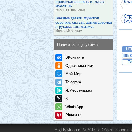
Кла
привлекательность в глазах
мужчины
Жизнь
›
Отношения
Стр
Важные детали мужской
(
Му
сорочки: силуэт, длина сорочки
и рукава, тип манжет
Мода
›
Мужчинам
Поделитесь с друзьями
HT
BB 
ВКонтакте
Te
Одноклассники
Мой Мир
Telegram
Я.Мессенджер
X
WhatsApp
Pinterest
High
Fashion
.ru © 2015
Обратная связь
♥