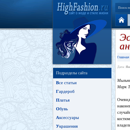
Поиск п
Эс
ан
Главная
Дата:
Ян
Подразделы сайта
Мыльны
В
се статьи
Марк Т
Г
ардероб
Очевид
П
латья
наконе
О
бувь
случай
А
ксессуары
костюм
владел
У
крашения