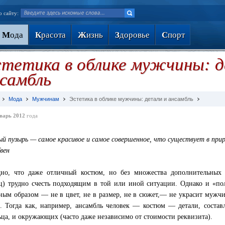
о сайту:
М
ода
К
расота
Ж
изнь
З
доровье
С
порт
тетика в облике мужчины: д
самбль
Мода
Мужчинам
Эстетика в облике мужчины: детали и ансамбль
варь 2012
года
й пузырь — самое красивое и самое совершенное, что существует в прир
вен
но, что даже отличный костюм, но без множества дополнительных де
ц) трудно счесть подходящим в той или иной ситуации. Однако и «пол
ным образом — не в цвет, не в размер, не в сюжет,— не украсит мужч
. Тогда как, например, ансамбль человек — костюм — детали, состав
ьца, и окружающих (часто даже независимо от стоимости реквизита).