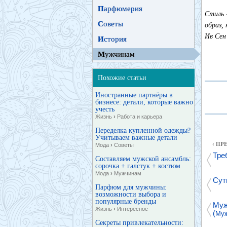
П
арфюмерия
Стиль 
С
оветы
образ,
Ив Сен
И
стория
М
ужчинам
Похожие статьи
Иностранные партнёры в
бизнесе: детали, которые важно
учесть
Жизнь
›
Работа и карьера
Переделка купленной одежды?
Учитываем важные детали
‹ П
Мода
›
Советы
Тре
Составляем мужской ансамбль:
сорочка + галстук + костюм
Мода
›
Мужчинам
Сут
Парфюм для мужчины:
возможности выбора и
популярные бренды
Муж
Жизнь
›
Интересное
(
Му
Секреты привлекательности: