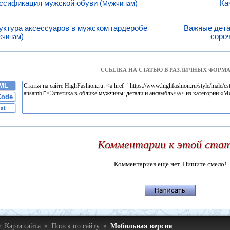
ссификация мужской обуви (
)
Ка
Мужчинам
уктура аксессуаров в мужском гардеробе
Важные дета
)
сороч
жчинам
ССЫЛКА НА СТАТЬЮ В РАЗЛИЧНЫХ ФОРМА
ML
Code
xt
Комментарии к этой ста
Комментариев еще нет. Пишите смело!
Карта сайта
Поиск по сайту
Мобильная версия
♥
♥
♥