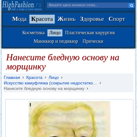
М
ода
К
расота
Ж
изнь
З
доровье
С
порт
Косметика
Лицо
Пластическая хирургия
Маникюр и педикюр
Прически
Нанесите бледную основу на
морщинку
Главная
Красота
Лицо
Искусство камуфляжа (сокрытие недостатко…
Нанесите бледную основу на морщинку