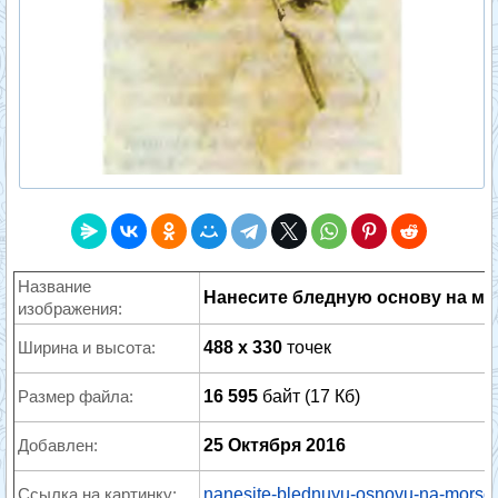
Название
Нанесите бледную основу на м
изображения:
Ширина и высота:
488 x 330
точек
Размер файла:
16 595
байт (17 Кб)
Добавлен:
25 Октября 2016
Ссылка на картинку:
nanesite-blednuyu-osnovu-na-morsch