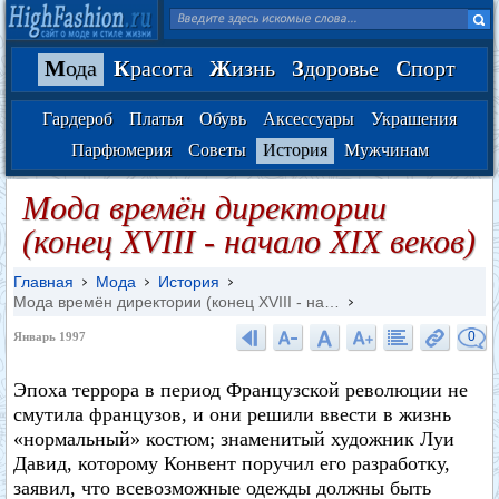
М
ода
К
расота
Ж
изнь
З
доровье
С
порт
Гардероб
Платья
Обувь
Аксессуары
Украшения
Парфюмерия
Советы
История
Мужчинам
Мода времён директории
(конец XVIII - начало XIX веков)
Главная
Мода
История
Мода времён директории (конец XVIII - на…
0
Январь 1997
Эпоха террора в период Французской революции не
смутила французов, и они решили ввести в жизнь
«нормальный» костюм; знаменитый художник Луи
Давид, которому Конвент поручил его разработку,
заявил, что всевозможные одежды должны быть