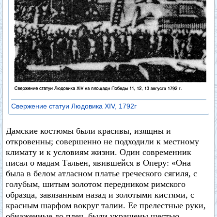
Свержение статуи Людовика XIV, 1792г
Дамские костюмы были красивы, изящны и
откровенны; совершенно не подходили к местному
климату и к условиям жизни. Один современник
писал о мадам Тальен, явившейся в Оперу: «Она
была в белом атласном платье греческого сягиля, с
голубым, шитым золотом передником римского
образца, завязанным назад и золотыми кистями, с
красным шарфом вокруг талии. Ее прелестные руки,
обнаженные до плеч, были украшены шестью