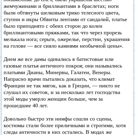
жемчужинами и бриллиантами в браслетах; ноги
были обтянуты шелковым трико телесного цвета,
ступни и икры Обвиты лентами от сандалий, платье
было приподнято с обеих сторон до колен
бриллиантовыми пряжками, так что через прорезь
мелькала нога; серьги, ожерелье, перстни, украшения
на голове — все сияло камнями необычной цены».
Днем же все дамы одевались в батистовые или
газовые платья античного покроя; они назывались
платьями Дианы, Минервы, Галатеи, Венеры.
Напрасно врачи пытались доказать, что климат
Франции не так мягок, как в Греции, — никто не
слушал их советов, и за несколько лет господства
этой моды умерло женщин больше, чем за
прошедшие 40 лет.
Довольно быстро эти нимфы сошли со сцены,
костюмы стали более приличными и строгими, хотя
следы античности в них остались. В модах же