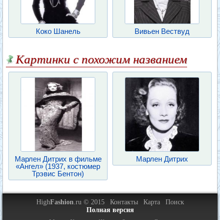
Коко Шанель
Вивьен Вествуд
Картинки с похожим названием
Марлен Дитрих в фильме
Марлен Дитрих
«Ангел» (1937, костюмер
Трэвис Бентон)
High
Fashion
.ru © 2015
Контакты
Карта
Поиск
Полная версия