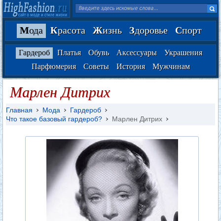
М
ода
К
расота
Ж
изнь
З
доровье
С
порт
Гардероб
Платья
Обувь
Аксессуары
Украшения
Парфюмерия
Советы
История
Мужчинам
Марлен Дитрих
Главная
Мода
Гардероб
Что такое базовый гардероб?
Марлен Дитрих