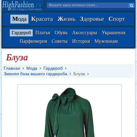
М
ода
К
расота
Ж
изнь
З
доровье
С
порт
Гардероб
Платья
Обувь
Аксессуары
Украшения
Парфюмерия
Советы
История
Мужчинам
Блуза
Главная
Мода
Гардероб
Зимняя база вашего гардероба
Блуза