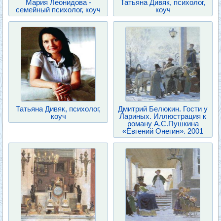
Мария Леонидова -
Татьяна Дивяк, психолог,
семейный психолог, коуч
коуч
Татьяна Дивяк, психолог,
Дмитрий Белюкин. Гости у
коуч
Лариных. Иллюстрация к
роману А.С.Пушкина
«Евгений Онегин». 2001