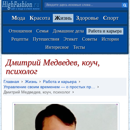
М
ода
К
расота
Ж
изнь
З
доровье
С
порт
Отношения
Семья
Домашние дела
Работа и карьера
Рецепты
Путешествия
Этикет
Советы
Истории
Интересное
Тесты
Дмитрий Медведев, коуч,
психолог
Главная
Жизнь
Работа и карьера
Управление своим временем — о простых пр…
Дмитрий Медведев, коуч, психолог