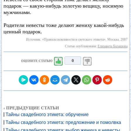
подарок — какую-нибудь золотую вещицу, носимую
мужчинами.
Родители невесты тоже делают жениху какой-нибудь
ценный подарок.
Источник: «Правила вежливости и светского этикета», Москва, 2007
Статья опубликована:
Елизавета Балашова
0
ОЦЕНИТЕ СТАТЬЮ
‹ ПРЕДЫДУЩИЕ СТАТЬИ
Тайны свадебного этикета: обручение
Тайны свадебного этикета: предложение и помолвка
Тайны свадебного этикета: выбор жениха и невесты