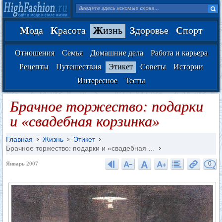
М
ода
К
расота
Ж
изнь
З
доровье
С
порт
Отношения
Семья
Домашние дела
Работа и карьера
Рецепты
Путешествия
Этикет
Советы
Истории
Интересное
Тесты
Брачное торжество: подарки
и «свадебная корзинка»
Главная
Жизнь
Этикет
Брачное торжество: подарки и «свадебная …
0
Январь 2007