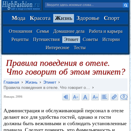
М
ода
К
расота
Ж
изнь
З
доровье
С
порт
Отношения
Семья
Домашние дела
Работа и карьера
Рецепты
Путешествия
Этикет
Советы
Истории
Интересное
Тесты
Правила поведения в отеле.
Что говорит об этом этикет?
Главная
Жизнь
Этикет
Правила поведения в отеле. Что говорит о…
0
Январь 2006
Администрация и обслуживающий персонал в отеле
делают все для удобства гостей, однако и гости
должны быть вежливыми и соблюдать установленные
правила. Следует помнить, что фамильярность и