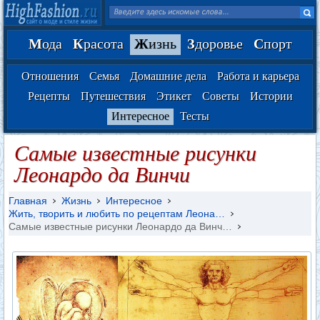
М
ода
К
расота
Ж
изнь
З
доровье
С
порт
Отношения
Семья
Домашние дела
Работа и карьера
Рецепты
Путешествия
Этикет
Советы
Истории
Интересное
Тесты
Самые известные рисунки
Леонардо да Винчи
Главная
Жизнь
Интересное
Жить, творить и любить по рецептам Леона…
Самые известные рисунки Леонардо да Винч…