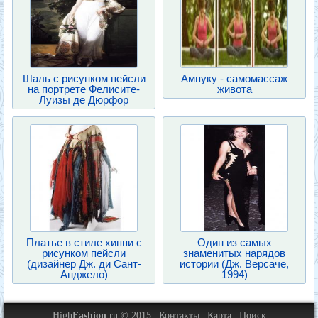
Шаль с рисунком пейсли
Ампуку - самомассаж
на портрете Фелисите-
живота
Луизы де Дюрфор
Платье в стиле хиппи с
Один из самых
рисунком пейсли
знаменитых нарядов
(дизайнер Дж. ди Сант-
истории (Дж. Версаче,
Анджело)
1994)
High
Fashion
.ru © 2015
Контакты
Карта
Поиск