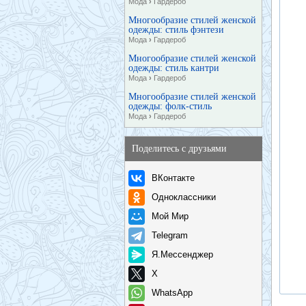
Мода
›
Гардероб
Многообразие стилей женской
одежды: стиль фэнтези
Мода
›
Гардероб
Многообразие стилей женской
одежды: стиль кантри
Мода
›
Гардероб
Многообразие стилей женской
одежды: фолк-стиль
Мода
›
Гардероб
Поделитесь с друзьями
ВКонтакте
Одноклассники
Мой Мир
Telegram
Я.Мессенджер
X
WhatsApp