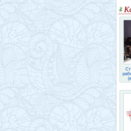
К
Ст
раб
(