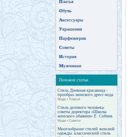
П
латья
О
бувь
А
ксессуары
У
крашения
П
арфюмерия
С
оветы
И
стория
М
ужчинам
Похожие статьи
Стиль Дневная красавица -
прообраз женского дресс-кода
Мода
›
Платья
Стиль делового человека:
советы директора «Школы
женского обаяния» Е. Собчик
Мода
›
Советы
Многообразие стилей женской
одежды: классический стиль