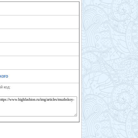
кого
й код: