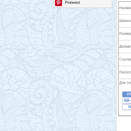
Pinterest
Назван
Ширина
Разме
Добавл
Ссылка
Распол
Для то
H
BB 
T