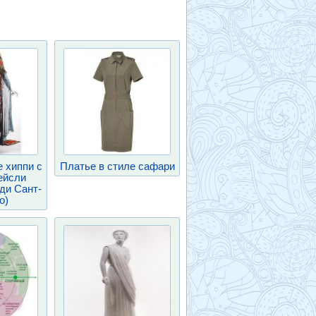
е хиппи с
Платье в стиле сафари
ейсли
ди Сант-
о)