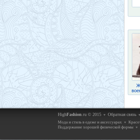
Ж
вое
High
Fashion
.ru © 2015
Обратная связь
♥
Мода и стиль в одеже и аксессуарах
Красот
♥
Поддержание хорошей физической формы
♥