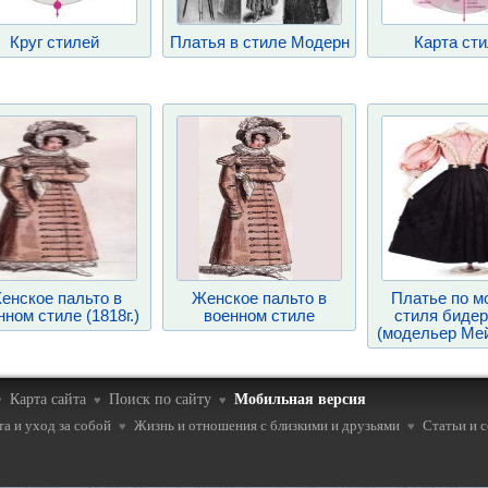
Круг стилей
Платья в стиле Модерн
Карта ст
енское пальто в
Женское пальто в
Платье по м
нном стиле (1818г.)
военном стиле
стиля биде
(модельер Ме
Карта сайта
Поиск по сайту
Мобильная версия
♥
♥
♥
а и уход за собой
Жизнь и отношения с близкими и друзьями
Статьи и 
♥
♥