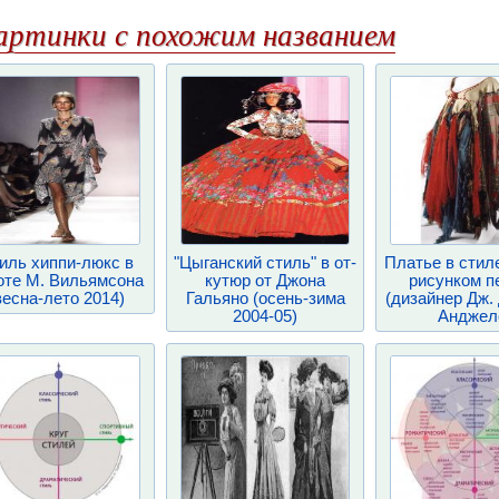
артинки с похожим названием
иль хиппи-люкс в
"Цыганский стиль" в от-
Платье в стил
оте М. Вильямсона
кутюр от Джона
рисунком п
весна-лето 2014)
Гальяно (осень-зима
(дизайнер Дж. 
2004-05)
Анджел