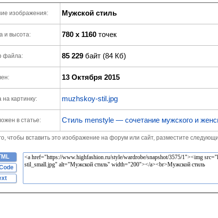
Мужской стиль
ие изображения:
780 x 1160
точек
 и высота:
85 229
байт (84 Кб)
р файла:
13 Октября 2015
ен:
muzhskoy-stil.jpg
 на картинку:
Стиль menstyle — сочетание мужского и женс
ожен в статье:
го, чтобы вставить это изображение на форум или сайт, разместите следующи
TML
Code
ext