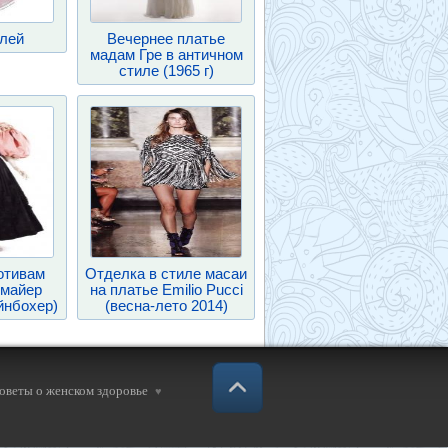
илей
Вечернее платье
мадам Гре в античном
стиле (1965 г)
отивам
Отделка в стиле масаи
рмайер
на платье Emilio Pucci
йнбохер)
(весна-лето 2014)
советы о женском здоровье
♥