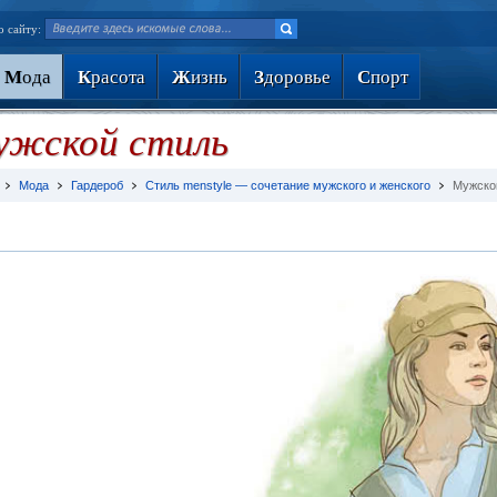
о сайту:
М
ода
К
расота
Ж
изнь
З
доровье
С
порт
ужской стиль
Мода
Гардероб
Стиль menstyle — сочетание мужского и женского
Мужско