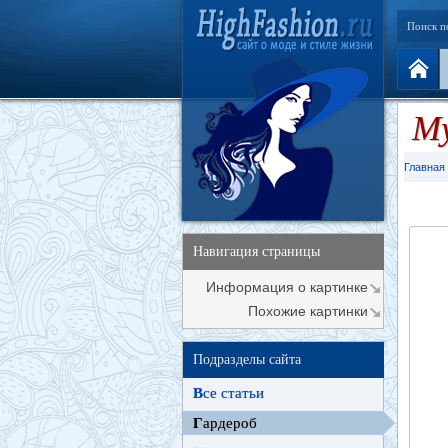
Поиск п
М
Главная
Навигация страницы
Информация о картинке
Похожие картинки
Подразделы сайта
В
се статьи
Г
ардероб