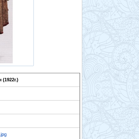
(1922г.)
.jpg