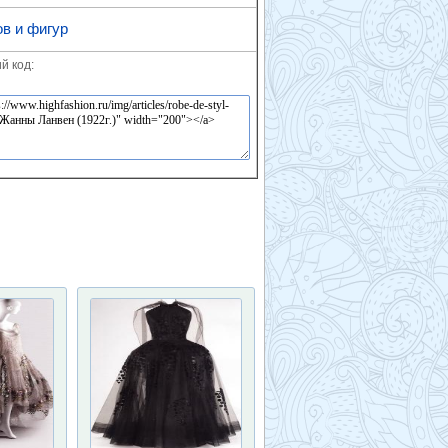
ов и фигур
й код: