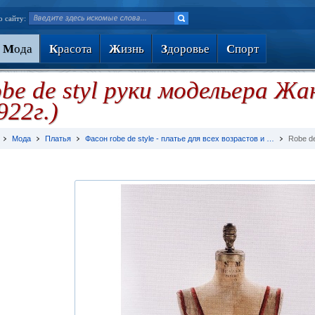
о сайту:
М
ода
К
расота
Ж
изнь
З
доровье
С
порт
be de styl руки модельера Ж
922г.)
Мода
Платья
Фасон robe de style - платье для всех возрастов и …
Robe de