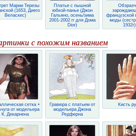
трет Марии Терезы
Платье с пышной
Обзразч
нской (1653, Диего
юбкой-панье (Джон
зарождающ
Веласкес)
Гальяно, осень/зима
французской 
2001-2002 гг для Дома
моды (сестр
Dior)
1932г)
артинки с похожим названием
ллическая сетка +
Гравюра с платьем от
Кисть р
ьчуга от модельера
модельера Джона
К. Декарнена
Редферна