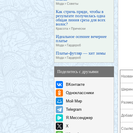
Мода
›
Советы
Как стричь пряди, чтобы в
результате получилась одна
общая линия среза для всех
волос?
Красота
›
Прически
Идеальное осеннее вечернее
платье
Мода
›
Гардероб
Платье-футляр — хит зимы
Мода
›
Гардероб
Поделитесь с друзьями
Назван
ВКонтакте
Ширина
Одноклассники
Мой Мир
Разме
Telegram
Добавл
Я.Мессенджер
X
Ссылка