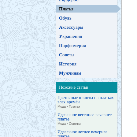
П
латья
О
бувь
А
ксессуары
У
крашения
П
арфюмерия
С
оветы
И
стория
М
ужчинам
Похожие статьи
Цветочные принты на платьях
всех времён
Мода
›
Платья
Идеальное весеннее вечернее
платье
Мода
›
Советы
Идеальное летнее вечернее
платье