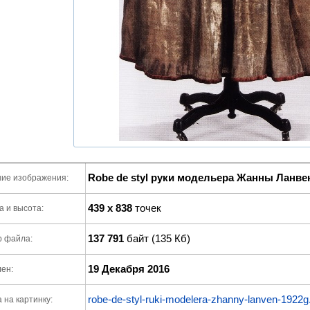
Robe de styl руки модельера Жанны Ланвен 
ие изображения:
439 x 838
точек
 и высота:
137 791
байт (135 Кб)
р файла:
19 Декабря 2016
ен:
robe-de-styl-ruki-modelera-zhanny-lanven-1922g
 на картинку: