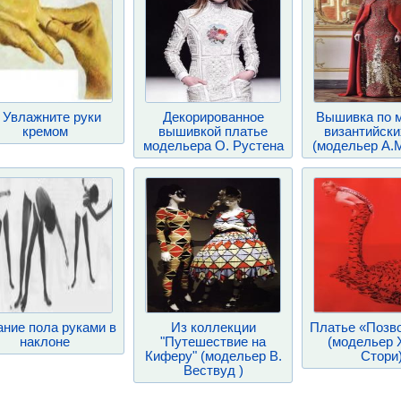
. Увлажните руки
Декорированное
Вышивка по 
кремом
вышивкой платье
византийски
модельера О. Рустена
(модельер А.
ание пола руками в
Из коллекции
Платье «Позв
наклоне
"Путешествие на
(модельер 
Киферу" (модельер В.
Стори
Вествуд )