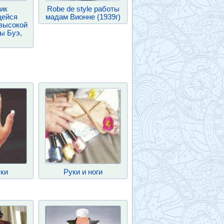
ик
Robe de style работы
ейся
мадам Вионне (1939г)
высокой
ы Буэ,
уки
Руки и ноги