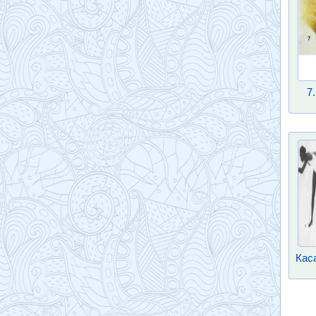
7
Кас