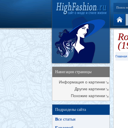
Поиск п
Ro
(1
Главная
Навигация страницы
Информация о картинке
Другие картинки
Похожие картинки
Подразделы сайта
В
се статьи
Г
ардероб