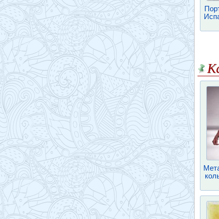
Пор
Испа
К
Мета
кол