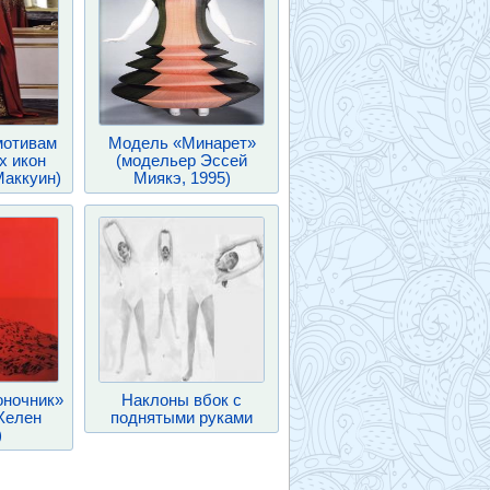
мотивам
Модель «Минарет»
х икон
(модельер Эссей
Маккуин)
Миякэ, 1995)
оночник»
Наклоны вбок с
Хелен
поднятыми руками
)