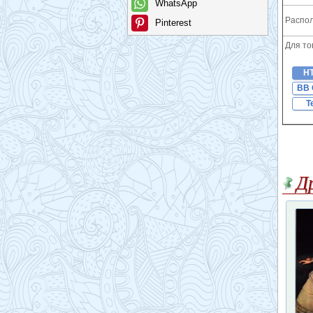
WhatsApp
Распол
Pinterest
Для то
H
BB 
T
Д