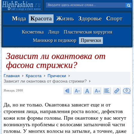
М
ода
К
расота
Ж
изнь
З
доровье
С
порт
Косметика
Лицо
Пластическая хирургия
Маникюр и педикюр
Прически
Зависит ли окантовка от
фасона стрижки?
Главная
Красота
Прически
Зависит ли окантовка от фасона стрижки?
0
Январь 2000
Да, но не только. Окантовка зависит еще и от
строения лица, направления роста волос, дефектов
кожи или формы головы. При окантовке у вас могут
возникнуть проблемы с волосами затылочной части
головы. У многих волосы на затылке, а точнее, даже