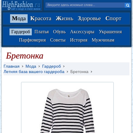
М
ода
К
расота
Ж
изнь
З
доровье
С
порт
Гардероб
Платья
Обувь
Аксессуары
Украшения
Парфюмерия
Советы
История
Мужчинам
Бретонка
Главная
Мода
Гардероб
Летняя база вашего гардероба
Бретонка