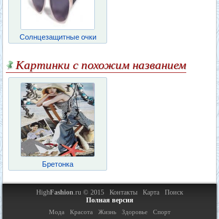
Солнцезащитные очки
Картинки с похожим названием
Бретонка
High
Fashion
.ru © 2015
Контакты
Карта
Поиск
Полная версия
Мода
Красота
Жизнь
Здоровье
Спорт