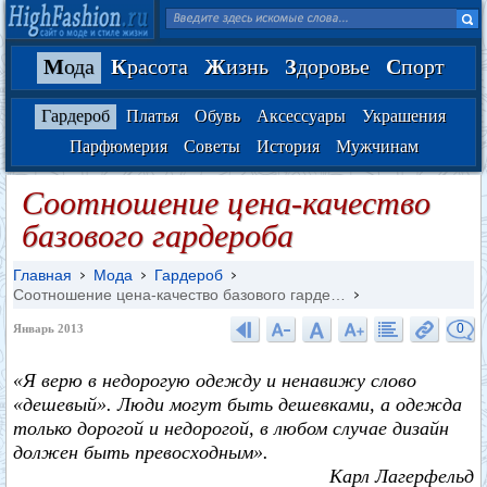
М
ода
К
расота
Ж
изнь
З
доровье
С
порт
Гардероб
Платья
Обувь
Аксессуары
Украшения
Парфюмерия
Советы
История
Мужчинам
Соотношение цена-качество
базового гардероба
Главная
Мода
Гардероб
Соотношение цена-качество базового гарде…
0
Январь 2013
«Я верю в недорогую одежду и ненавижу слово
«дешевый». Люди могут быть дешевками, а одежда
только дорогой и недорогой, в любом случае дизайн
должен быть превосходным».
Карл Лагерфельд