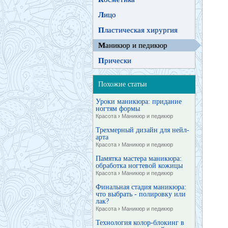
Л
ицо
П
ластическая хирургия
М
аникюр и педикюр
П
рически
Похожие статьи
Уроки маникюра: придание
ногтям формы
Красота
›
Маникюр и педикюр
Трехмерный дизайн для нейл-
арта
Красота
›
Маникюр и педикюр
Памятка мастера маникюра:
обработка ногтевой кожицы
Красота
›
Маникюр и педикюр
Финальная стадия маникюра:
что выбрать - полировку или
лак?
Красота
›
Маникюр и педикюр
Технология колор-блокинг в