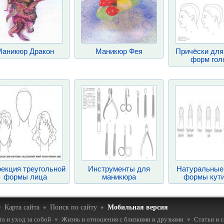
Маникюр Дракон
Маникюр Фея
Причёски для
форм гол
екция треугольной
Инструменты для
Натуральные 
формы лица
маникюра
формы кут
Карта сайта
Поиск по сайту
Мобильная версия
♥
♥
♥
а и уход за собой
Жизнь и отношения с близкими и друзьями
Статьи и 
♥
♥