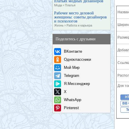
платьях модных дизайнеров
Мода
›
Платья
Назван
Рабочее место деловой
женщины: советы дизайнеров
и психологов
Ширина
Жизнь
›
Работа и карьера
Разме
Поделитесь с друзьями
Добавл
ВКонтакте
Одноклассники
Ссылка
Мой Мир
Telegram
Распол
Я.Мессенджер
Для то
X
H
WhatsApp
BB 
Pinterest
T