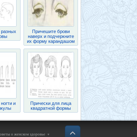
 разных
Причешите брови
овы
наверх и подчеркните
их форму карандашом
ногти и
Прически для лица
икулы
квадратной формы
советы о женском здоровье
♥