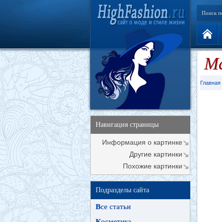
Поиск п
М
Главная
Навигация страницы
Информация о картинке
Другие картинки
Похожие картинки
Подразделы сайта
В
се статьи
К
осметика