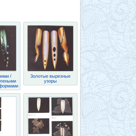
ими /
3олотые вырезные
елеными
узоры
формами