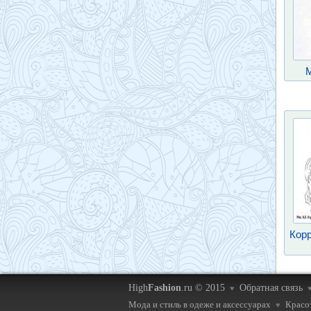
Корр
High
Fashion
.ru © 2015
Обратная связь
♥
Мода и стиль в одеже и аксессуарах
Красот
♥