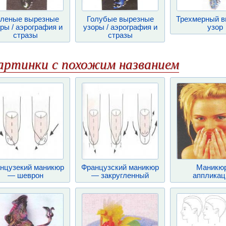
леные вырезные
Голубые вырезные
Трехмерный в
ры / аэрография и
узоры / аэрография и
узор
стразы
стразы
артинки с похожим названием
нцузекий маникюр
Французский маникюр
Маникюр
— шеврон
— закругленный
аппликац