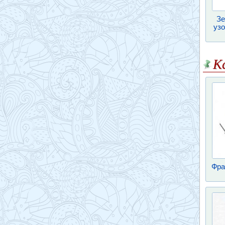
Зе
узо
К
Фра