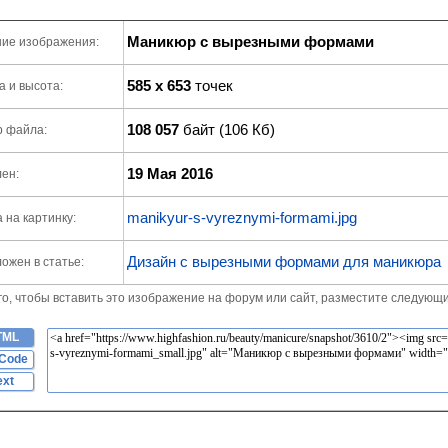
Маникюр с вырезными формами
ие изображения:
585 x 653
точек
 и высота:
108 057
байт (106 Кб)
р файла:
19 Мая 2016
ен:
manikyur-s-vyreznymi-formami.jpg
 на картинку:
Дизайн с вырезными формами для маникюра
ожен в статье:
го, чтобы вставить это изображение на форум или сайт, разместите следующи
TML
Code
ext