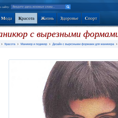
о сайту:
М
ода
К
расота
Ж
изнь
З
доровье
С
порт
аникюр с вырезными формам
Красота
Маникюр и педикюр
Дизайн с вырезными формами для маникюра