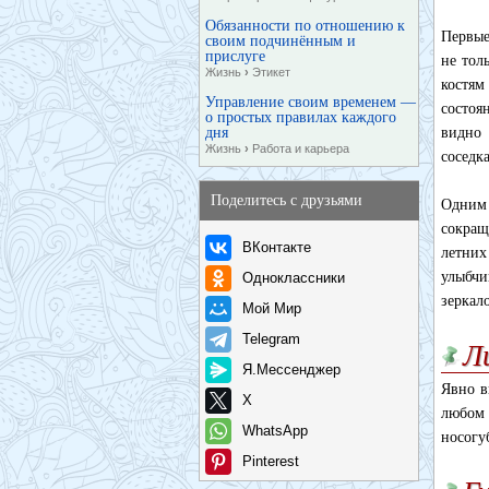
Обязанности по отношению к
Первые
своим подчинённым и
прислуге
не тол
Жизнь
›
Этикет
костям
Управление своим временем —
состоя
о простых правилах каждого
дня
видно 
Жизнь
›
Работа и карьера
соседк
Поделитесь с друзьями
Одним 
сокращ
ВКонтакте
летних
улыбчи
Одноклассники
зеркал
Мой Мир
Telegram
Л
Я.Мессенджер
Явно в
X
любом 
WhatsApp
носогу
Pinterest