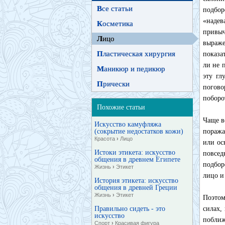
В
се статьи
подбор
«надев
К
осметика
привы
Л
ицо
выраже
П
ластическая хирургия
показа
ли не 
М
аникюр и педикюр
эту гл
П
рически
погов
поборо
Похожие статьи
Чаще в
Искусство камуфляжа
(сокрытие недостатков кожи)
поража
Красота
›
Лицо
или ос
Истоки этикета: искусство
повсед
общения в древнем Египете
подбор
Жизнь
›
Этикет
лицо и
История этикета: искусство
общения в древней Греции
Жизнь
›
Этикет
Поэтом
Правильно сидеть - это
силах,
искусство
поближ
Спорт
›
Красивая фигура