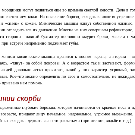
 морщинки могут появиться еще во времена светлой юности. Дело в том
ько состоянием кожи. На появление борозд, складок влияют внутренние
 и «спаек» с кожей. Мимические мышцы живут собственной жизнью. 
нии отследить все их движения. Многие из них совершаем рефлекторно, с
со стороны: главный бухгалтер постоянно хмурит брови, коллега с 
а при встрече непременно поджимает губы.
концом мимические мышцы крепятся к костям черепа, а вторым - в
аясь, «тянут» за собой покровы. А с возрастом так и застывают, фор
 людей довольно легко прочитать, какой у них характер: угрюмый, з
вый. Кое-что можно определить по себе и самостоятельно, не дожидаясь
о призвано нам помочь.
инии скорби
ыраженные глубокие борозды, которые начинаются от крыльев носа и и
возрасте, придают лицу печальное, недовольное, угрюмое выражение.
бных складок - держать челюсти разжатыми (при чтении, ходьбе и т. д.).