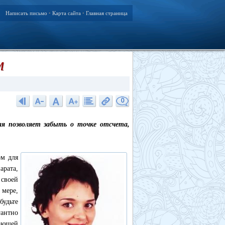
Написать письмо
Карта сайта
Главная страница
•
•
м
0
ая позволяет забыть о точке отсчета,
ом для
арата,
своей
 мере,
будьте
антно
ающей