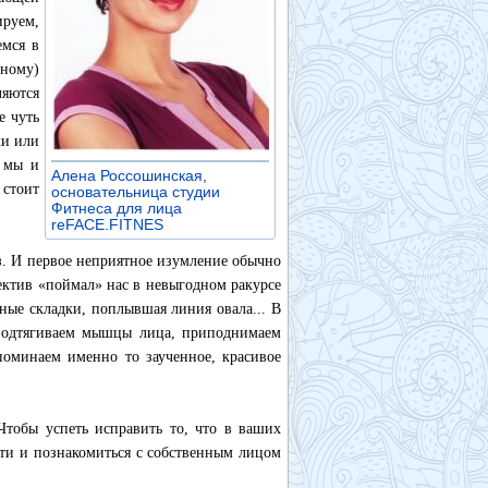
ируем,
емся в
ному)
яются
е чуть
ки или
- мы и
Алена Россошинская,
стоит
основательница студии
Фитнеса для лица
reFACE.FITNES
»
. И первое неприятное изумление обычно
ектив «поймал» нас в невыгодном ракурсе
ные складки, поплывшая линия овала... В
 подтягиваем мышцы лица, приподнимаем
поминаем именно то заученное, красивое
Чтобы успеть исправить то, что в ваших
сти и познакомиться с собственным лицом