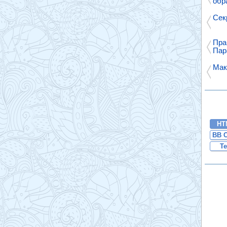
обр
Сек
Пра
Пар
Мак
HT
BB 
Te