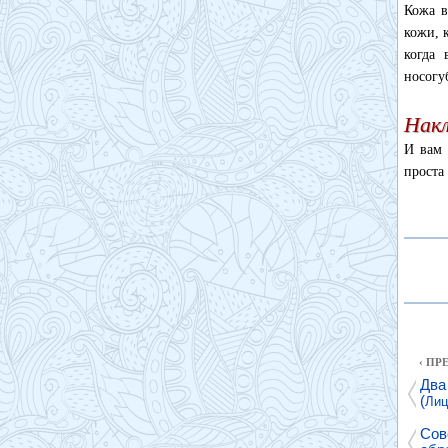
Кожа в
кожи, 
когда 
носогу
Накл
И вам 
проста
‹ П
Два
(
Лиц
Сов