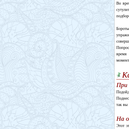
Во вре
сутули
подбор
Бороть
упраж
соверш
Попрос
время 
момент
К
При 
Подойд
Поднес
так вы 
На 
Этот э