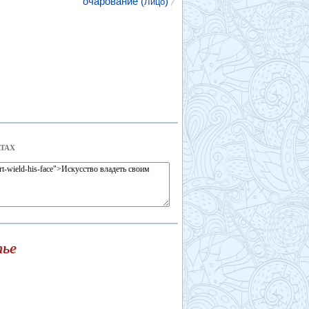
очарование (
)
Лицо
ТАХ
тье