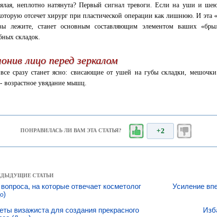
ялая, неплотно натянута? Первый сигнал тревоги. Если на уши и ше
которую отсечет хирург при пластической операции как лишнюю. И эта
вы лежите, станет основным составляющим элементом ваших «брыл
бных складок.
онив лицо перед зеркалом
все сразу станет ясно: свисающие от ушей на губы складки, мешочк
 - возрастное увядание мышц.
+2
ПОНРАВИЛАСЬ ЛИ ВАМ ЭТА СТАТЬЯ?
РЕДЫДУЩИЕ СТАТЬИ
 вопроса, на которые отвечает косметолог
Усиление впе
)
о
еты визажиста для создания прекрасного
Изб