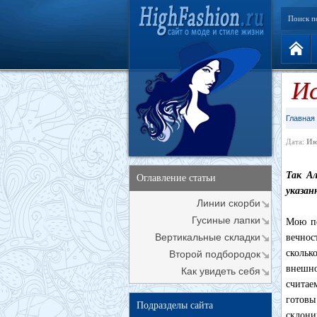
Поиск п
Ис
Главная
Дата:
Ию
Так Ал
Оглавление статьи
указан
Линии скорби
Гусиные лапки
Мою по
Вертикальные складки
вечнос
скольк
Второй подбородок
внешно
Как увидеть себя
считае
готов
Подразделы сайта
склон