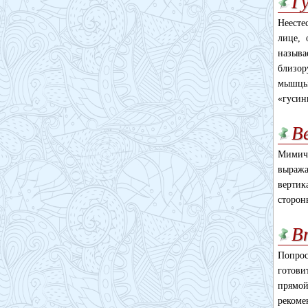
Г
Неесте
лице, 
называ
близор
мышцы,
«гусин
В
Мимиче
выража
вертик
сторон
В
Попрос
готови
прямой
рекоме