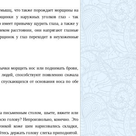
х мышц, что также порождает морщины на
орщинки у наружных уголков глаз - так
 имеет привычку щурить глаза, а также у
леком расстоянии, они напрягают глазные
орщинок у глаз переходит в неухоженные
вычки морщить нос или поднимать брови,
х людей, способствуют появлению сначала
 спускающихся от основания носа по обе
за письменным столом, шьете, вяжете или
 всю голову? Непроизвольно, конечно. Это
онкой коже шеи нарисовались складки,
тесь держать голову слегка приподнятой.