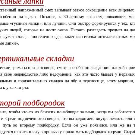
усиные лапки
ственный напряженный смех вызывает резкое сокращение всех лицевы
особенно на щеках. Позднее, к 30-летнему возрасту, появляются м
емые «гусиные лапки», или лучики. Они быстро формируются у тех, кто
уких людей, которые не носят очков. Пытаясь разглядеть предмет на да
 сужая глаза, - постепенно едва заметная сеточка интеллигентных м
ые лапки».
ертикальные складки
ские гримасы при разговоре, смехе и особенно вследствие плохой при
я свое недовольство либо недоумение, как это часто бывает у нервны
альных и горизонтальных складок на лбу и переносице, затем морщин,
ы к уголкам рта.
торой подбородок
ите, чтобы кто-то из близких понаблюдал за вами, когда вы работаете 
те. Среди подмеченного говорят, что вы задвигаете внутрь челюсть или
 путь ко второму подбородку. Если он уже появился, или же на т
ндуется изжить плохую привычку прижимать подбородок к груди. Старай