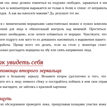
мя сна лицо должно покоиться на подушке свободно, зарываться в нее
ться за компьютером выражается не только в болях в спине: от неправи
одок. А как вы наносите макияж? Да, результат тот же.
ся с мимическими морщинами самостоятельно можно и нужно комплекс
нения для лица и обязательный контроль над мимикой. Проститьс
енно необходимо, если хотите избавиться от морщин. Чувствуете, что
ите подругу или кого-то из домашних напоминать о выражении вашего ли
работы. Проще всего это делать, если на столе у монитора стоит 
ально разгладить морщины на лбу или снять напряжение лица.
ак увидеть себя
помощи второго зеркальца
ите к большому зеркалу. Возьмите второе (достаточно и того, что 
ите его к лицу немного сбоку и постарайтесь поймать в нем свое отр
и выглядите, не заботясь о красивой картинке.
ощупь
тап обследования проведите лежа, прощупывая пальцами участки кожи