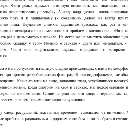
одок. Фото редко отражает истинную внешность: мы тщательно поз
аем» отрепетированную улыбку. А когда кадр сделан - вновь возвраща
чную позу и к привычному (к сожалению, далеко не всегда прият
нию лица. Неудачные снимки, сделанные врасплох, как раз и явл
телями имеющихся или намечающихся проблем с внешностью. «Но я ж
пять раз в день смотрю в зеркало! Не могла же не заметить обвисшие ще
убокую складку у губ!» Именно о зеркале - друге или неприятеле, 
орим. Часто оно «партизанит», скрывая морщинки, с которыми 
ться.
сего мы пропускаем начальную стадию происходящих с нами метаморфоз
ет при просмотре любительских фотографий или видеофильмов, где объ
вещении. Какие-то тени на лице, запавшие глаза, углубившиеся носогуб
невной жизни, когда смотрим на себя в зеркало, мы подсознательно
одок, вытягиваем шею. Самое неприятное, что глядя в зеркало, мы за
 совсем не знаем, какими нас видят окружающие.
у следы разрушений, вызванные временем, ускользают от внимания. 
 не прибегая к радикальным и дорогим способам, стоит набраться смело
е.