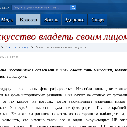
о сайту:
М
ода
К
расота
Ж
изнь
З
доровье
С
порт
кусство владеть своим лицо
Красота
Лицо
Искусство владеть своим лицом
нь 2011
года
ена Россошинская объясняет в трех словах суть методики, котор
ной в паспорте.
другу не заставишь сфотографироваться. Не соблазнишь даже снимк
ти на фоне исторических развалин. Она бежит не столько от фотоапп
о от тех кадров, на которых потом высматривает малейший изъян 
сти. У каждой из нас есть неудачные фотографии. Так, по крайней
м мы. Если же вы рискнете показать их посторонним наблюдателям, 
ы услышать, что именно такой вас и видят окружающие: НЕ элег
ившей голову, НЕ складывающей губки бантиком, НЕ подтягив