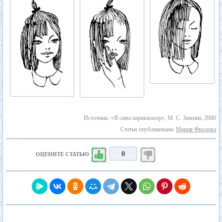
Источник: «Я сама парикмахер», М. С. Зимина, 2000
Статья опубликована:
Мария Фролова
0
ОЦЕНИТЕ СТАТЬЮ