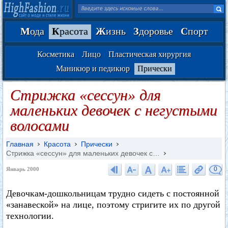
М
ода
К
расота
Ж
изнь
З
доровье
С
порт
Косметика
Лицо
Пластическая хирургия
Маникюр и педикюр
Прически
Стрижка «сессун» для
маленьких девочек с негустыми
волосами
Главная
Красота
Прически
Стрижка «сессун» для маленьких девочек с…
0
Январь 2000
Девочкам-дошкольницам трудно сидеть с постоянной
«занавеской» на лице, поэтому стригите их по другой
технологии.