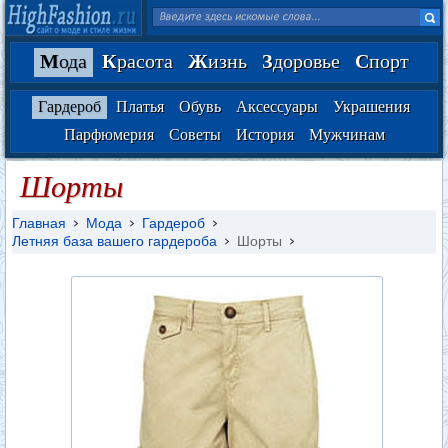
М
ода
К
расота
Ж
изнь
З
доровье
С
порт
Гардероб
Платья
Обувь
Аксессуары
Украшения
Парфюмерия
Советы
История
Мужчинам
Шорты
Главная
Мода
Гардероб
Летняя база вашего гардероба
Шорты