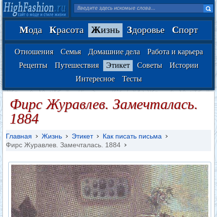
М
ода
К
расота
Ж
изнь
З
доровье
С
порт
Отношения
Семья
Домашние дела
Работа и карьера
Рецепты
Путешествия
Этикет
Советы
Истории
Интересное
Тесты
Фирс Журавлев. Замечталась.
1884
Главная
Жизнь
Этикет
Как писать письма
Фирс Журавлев. Замечталась. 1884