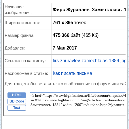
Название
Фирс Журавлев. Замечталась. 1
изображения:
Ширина и высота:
761 x 895
точек
Размер файла:
475 366
байт (465 Кб)
Добавлен:
7 Мая 2017
Ссылка на картинку:
firs-zhuravlev-zamechtalas-1884.jpg
Расположен в статье:
Как писать письма
Для того, чтобы вставить это изображение на форум или сайт
HTML
BB Code
Text