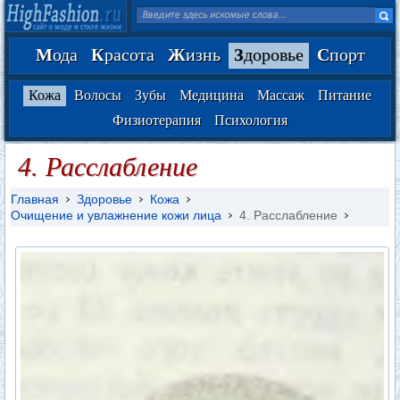
М
ода
К
расота
Ж
изнь
З
доровье
С
порт
Кожа
Волосы
Зубы
Медицина
Массаж
Питание
Физиотерапия
Психология
4. Расслабление
Главная
Здоровье
Кожа
Очищение и увлажнение кожи лица
4. Расслабление