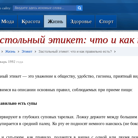
о сайту:
М
ода
К
расота
Ж
изнь
З
доровье
С
порт
стольный этикет: что и как 
Жизнь
Этикет
Застольный этикет: что и как правильно есть?
варь 1992
года
ьный этикет — это уважение к обществу, удобство, гигиена, приятный в
вимся на описании основных правил, соблюдаемых при приеме пищи:
авильно есть супы
ервируют в глубоких суповых тарелках. Ложку держите между большим 
 упирается в средний палец. Ко рту ее подносят немного наискось (не бок
 и суп-пюре, как правило, подаются в чашке с одной или двумя руч