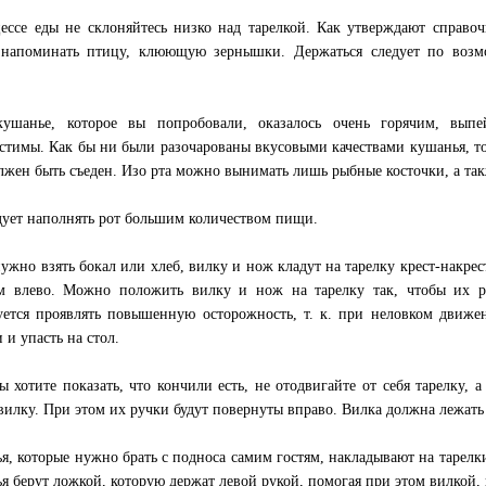
ессе еды не склоняйтесь низко над тарелкой. Как утверждают справо
 напоминать птицу, клюющую зернышки. Держаться следует по возм
.
ушанье, которое вы попробовали, оказалось очень горячим, выпе
стимы. Как бы ни были разочарованы вкусовыми качествами кушанья, тот
олжен быть съеден. Изо рта можно вынимать лишь рыбные косточки, а так
дует наполнять рот большим количеством пищи.
нужно взять бокал или хлеб, вилку и нож кладут на тарелку крест-накре
м влево. Можно положить вилку и нож на тарелку так, чтобы их р
уется проявлять повышенную осторожность, т. к. при неловком движе
 и упасть на стол.
ы хотите показать, что кончили есть, не отодвигайте от себя тарелку, 
вилку. При этом их ручки будут повернуты вправо. Вилка должна лежать
я, которые нужно брать с подноса самим гостям, накладывают на тарел
я берут ложкой, которую держат левой рукой, помогая при этом вилкой, 