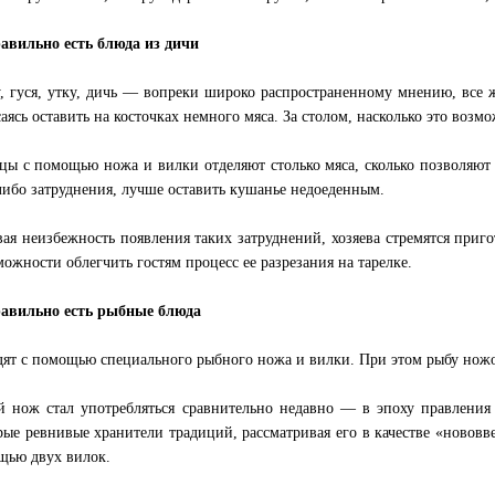
авильно есть блюда из дичи
, гуся, утку, дичь — вопреки широко распространенному мнению, все 
саясь оставить на косточках немного мяса. За столом, насколько это возмо
цы с помощью ножа и вилки отделяют столько мяса, сколько позволяют
либо затруднения, лучше оставить кушанье недоеденным.
ая неизбежность появления таких затруднений, хозяева стремятся приго
можности облегчить гостям процесс ее разрезания на тарелке.
авильно есть рыбные блюда
дят с помощью специального рыбного ножа и вилки. При этом рыбу ножо
 нож стал употребляться сравнительно недавно — в эпоху правления
рые ревнивые хранители традиций, рассматривая его в качестве «нововв
щью двух вилок.