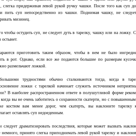
, слегка придерживая левой рукой ручку чашки. После того как суп д
и пить суп непосредственно из чашки. Поднимая чашку, не следуе
ривать мизинец.
го чтобы остудить суп, не следует дуть в тарелку, чашку или на ложку.
н остынет.
араются приготовить таким образом, чтобы в нем не было ингреди
ть в рот. Однако, если все же подаются большие по размерам кусочк
жно размельчают ложкой.
большими трудностями обычно сталкиваются тогда, когда в тар
основение ложки с тарелкой начинает служить источником неприятны
ии? В наиболее распространенном ответе в полушутливой форме рекоме
, когда вы не очень заботитесь о сохранности скатерти, но с повышенны
е костюм вам менее дорог, чем скатерть, вы наклоните тарелку 
лагает оставлять суп недоеденным.
и следует драматизировать последствия, которые может вызвать наклон 
е немного, принято слегка приподнимать левой рукой тарелку и наклонят