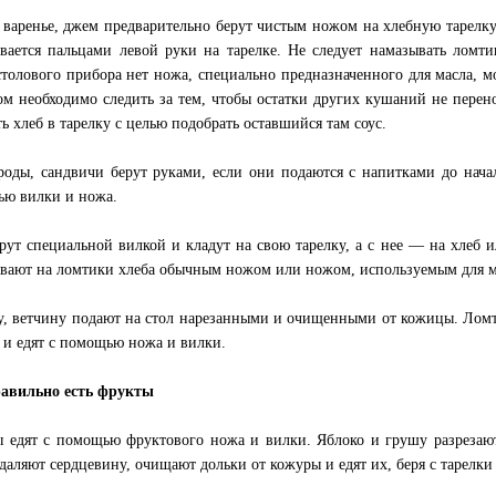
 варенье, джем предварительно берут чистым ножом на хлебную тарелку
вается пальцами левой руки на тарелке. Не следует намазывать ломти
столового прибора нет ножа, специально предназначенного для масла, 
ом необходимо следить за тем, чтобы остатки других кушаний не перен
ь хлеб в тарелку с целью подобрать оставшийся там соус.
роды, сандвичи берут руками, если они подаются с напитками до начал
ю вилки и ножа.
рут специальной вилкой и кладут на свою тарелку, а с нее — на хлеб и
вают на ломтики хлеба обычным ножом или ножом, используемым для м
у, ветчину подают на стол нарезанными и очищенными от кожицы. Ломт
 и едят с помощью ножа и вилки.
авильно есть фрукты
 едят с помощью фруктового ножа и вилки. Яблоко и грушу разрезают 
удаляют сердцевину, очищают дольки от кожуры и едят их, беря с тарелки