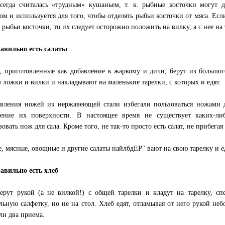
сегда считалась «трудным» кушаньем, т. к. рыбные косточки могут 
ом и используется для того, чтобы отделять рыбьи косточки от мяса. Есл
 рыбьи косточки, то их следует осторожно положить на вилку, а с нее на 
авильно есть салаты
, приготовленные как добавление к жаркому и дичи, берут из большо
 ложки и вилки и накладывают на маленькие тарелки, с которых и едят.
вления ножей из нержавеющей стали избегали пользоваться ножами дл
нение их поверхности. В настоящее время не существует каких-л
зовать нож для сала. Кроме того, не так-то просто есть салат, не прибега
, мясные, овощные и другие салаты найлбдЕР" вают на свою тарелку и ед
авильно есть хлеб
ерут рукой (а не вилкой!) с общей тарелки и кладут на тарелку, с
льную салфетку, но не на стол. Хлеб едят, отламывая от него рукой не
ли два приема.