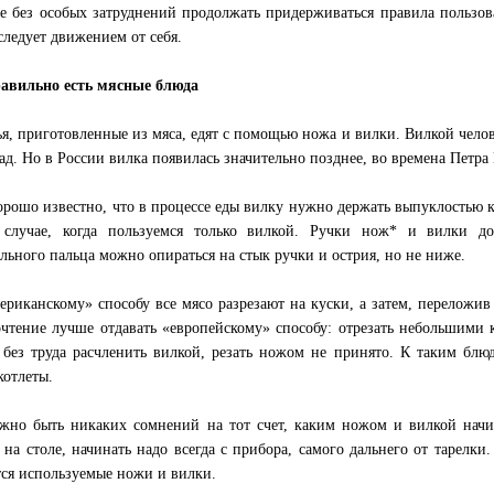
е без особых затруднений продолжать придерживаться правила пользов
следует движением от себя.
авильно есть мясные блюда
я, приготовленные из мяса, едят с помощью ножа и вилки. Вилкой челов
зад. Но в России вилка появилась значительно позднее, во времена Петра
орошо известно, что в процессе еды вилку нужно держать выпуклостью кв
 случае, когда пользуемся только вилкой. Ручки нож* и вилки д
ельного пальца можно опираться на стык ручки и острия, но не ниже.
ериканскому» способу все мясо разрезают на куски, а затем, переложив
чтение лучше отдавать «европейскому» способу: отрезать небольшими 
без труда расчленить вилкой, резать ножом не принято. К таким блюд
котлеты.
жно быть никаких сомнений на тот счет, каким ножом и вилкой начи
 на столе, начинать надо всегда с прибора, самого дальнего от тарелки
ся используемые ножи и вилки.