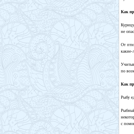
Как пр
Курицу
не опа
От пти
какие-
Учитыв
по воз
Как пр
Рыбу е
Рыбный
некото
с помо