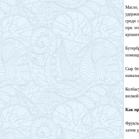
Масло,
удержи
среди 
при эт
крошит
Бутерб
помощь
Сыр бе
намазы
Колбас
вилкой
Как пр
Фрукты
затем 