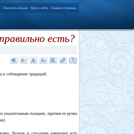
Написать письмо
Карта сайта
Главная страница
•
•
правильно есть?
0
ид и соблюдение традиций.
и указательным пальцем, причем ее ручка
ом).
ками. Бульон и суп-пюре начинают есть