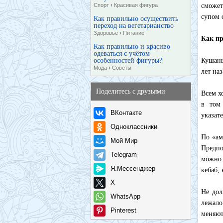
Спорт
›
Красивая фигура
сможет
супом 
Как правильно осуществить
переход на вегетарианство
Здоровье
›
Питание
Как пр
Как правильно и красиво
одеваться с учётом
особенностей фигуры?
Кушань
Мода
›
Советы
лет на
Поделитесь с друзьями
Всем х
в том
ВКонтакте
указат
Одноклассники
По «ам
Мой Мир
Предпо
Telegram
можно 
Я.Мессенджер
кебаб, 
X
Не дол
WhatsApp
лежало
Pinterest
меняют