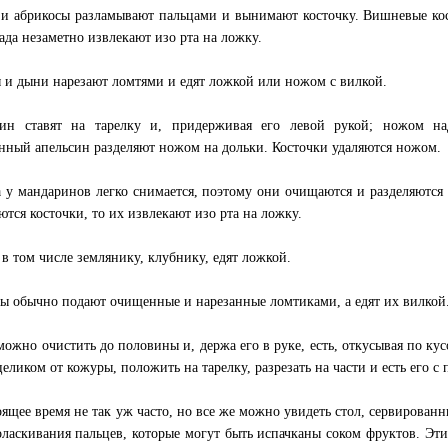
и абрикосы разламывают пальцами и вынимают косточку. Вишневые кос
ада незаметно извлекают изо рта на ложку.
 и дыни нарезают ломтями и едят ложкой или ножом с вилкой.
ин ставят на тарелку и, придерживая его левой рукой; ножом на
ный апельсин разделяют ножом на дольки. Косточки удаляются ножом.
 у мандаринов легко снимается, поэтому они очищаются и разделяются
ются косточки, то их извлекают изо рта на ложку.
 в том числе землянику, клубнику, едят ложкой.
ы обычно подают очищенные и нарезанные ломтиками, а едят их вилкой
можно очистить до половины и, держа его в руке, есть, откусывая по ку
целиком от кожуры, положить на тарелку, разрезать на части и есть его 
оящее время не так уж часто, но все же можно увидеть стол, сервирова
оласкивания пальцев, которые могут быть испачканы соком фруктов. Эти