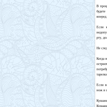
В проц
будете
вперед
Если к
недопу
рту, д
Не сле
Когда 
острие
потреб
тарелки
Если в
нож и 
Кушань
Кушань