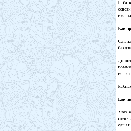
Рыба в
основн
изо рта
Как пр
Салаты
блюдом
До поя
потем
исполь
Рыбные
Как пр
Хлеб б
специа
один и