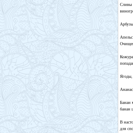
Сливы 
виногр
Арбузы
Апельс
Очищен
Кожура
попада
Ягоды,
Ананас
Банан 
банан 
В наст
для сп