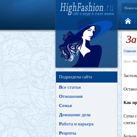
Поиск п
За
Главная
Дата:
Ян
Застол
Подразделы сайта
В
се статьи
Остано
О
тношения
Как пр
С
емья
Д
омашние дела
Супы с
слегка
Р
абота и карьера
Р
ецепты
Бульон