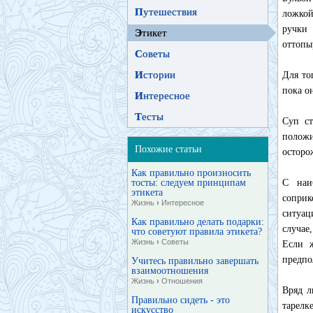
П
утешествия
ложкой
ручки 
Э
тикет
оттопы
С
оветы
И
стории
Для то
пока о
И
нтересное
Т
есты
Суп ст
положи
Похожие статьи
осторо
Как правильно произносить
тосты: следуем принципам
С наи
этикета
соприк
Жизнь
›
Интересное
ситуац
Как правильно делать подарки:
случае
что советуют правила этикета?
Жизнь
›
Советы
Если ж
предпо
Учитесь правильно завершать
взаимоотношения
Жизнь
›
Отношения
Вряд л
Правильно сидеть - это
тарелк
искусство