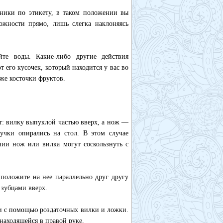
чники по этикету, в таком положении вы
ожности прямо, лишь слегка наклоняясь
йте воды. Какие-либо другие действия
 его кусочек, который находится у вас во
же косточки фруктов.
ст: вилку выпуклой частью вверх, а нож —
учки опирались на стол. В этом случае
нии нож или вилка могут соскользнуть с
а положите на нее параллельно друг другу
 зубцами вверх.
ки с помощью роздаточных вилки и ложки.
находящейся в правой руке.