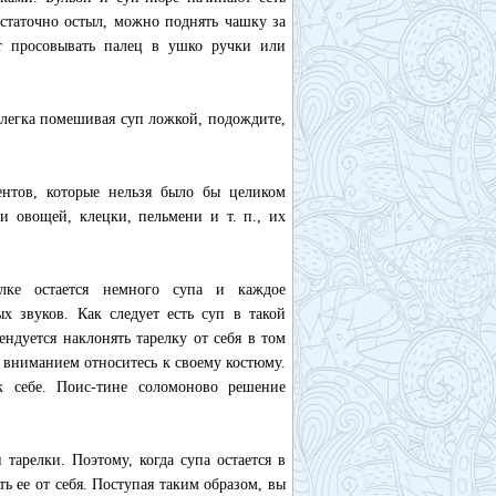
остаточно остыл, можно поднять чашку за
т просовывать палец в ушко ручки или
 Слегка помешивая суп ложкой, подождите,
ентов, которые нельзя было бы целиком
и овощей, клецки, пельмени и т. п., их
елке остается немного супа и каждое
х звуков. Как следует есть суп в такой
ндуется наклонять тарелку от себя в том
м вниманием относитесь к своему костюму.
к себе. Поис-тине соломоново решение
тарелки. Поэтому, когда супа остается в
ь ее от себя. Поступая таким образом, вы