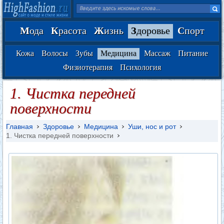
М
ода
К
расота
Ж
изнь
З
доровье
С
порт
Кожа
Волосы
Зубы
Медицина
Массаж
Питание
Физиотерапия
Психология
1. Чистка передней
поверхности
Главная
Здоровье
Медицина
Уши, нос и рот
1. Чистка передней поверхности