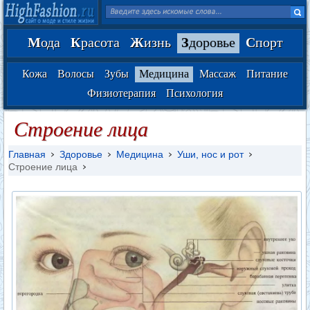
М
ода
К
расота
Ж
изнь
З
доровье
С
порт
Кожа
Волосы
Зубы
Медицина
Массаж
Питание
Физиотерапия
Психология
Строение лица
Главная
Здоровье
Медицина
Уши, нос и рот
Строение лица