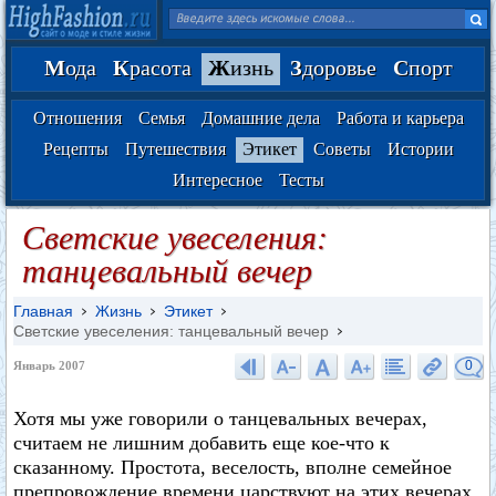
М
ода
К
расота
Ж
изнь
З
доровье
С
порт
Отношения
Семья
Домашние дела
Работа и карьера
Рецепты
Путешествия
Этикет
Советы
Истории
Интересное
Тесты
Светские увеселения:
танцевальный вечер
Главная
Жизнь
Этикет
Светские увеселения: танцевальный вечер
0
Январь 2007
Хотя мы уже говорили о танцевальных вечерах,
считаем не лишним добавить еще кое-что к
сказанному. Простота, веселость, вполне семейное
препровождение времени царствуют на этих вечерах