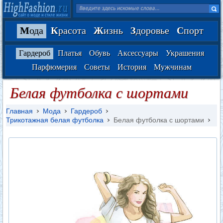
М
ода
К
расота
Ж
изнь
З
доровье
С
порт
Гардероб
Платья
Обувь
Аксессуары
Украшения
Парфюмерия
Советы
История
Мужчинам
Белая футболка с шортами
Главная
Мода
Гардероб
Трикотажная белая футболка
Белая футболка с шортами