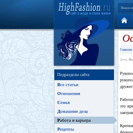
Поиск п
Ос
Главная
Дата:
Ян
Рукопо
Подразделы сайта
рукопо
В
се статьи
дружес
О
тношения
Работа
С
емья
это вр
Д
омашние дела
завтра
Р
абота и карьера
Крепки
Р
ецепты
францу