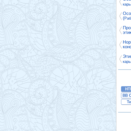
карь
Осо
(
Раб
Про
этик
Нор
кон
Эти
карь
HT
BB 
Te