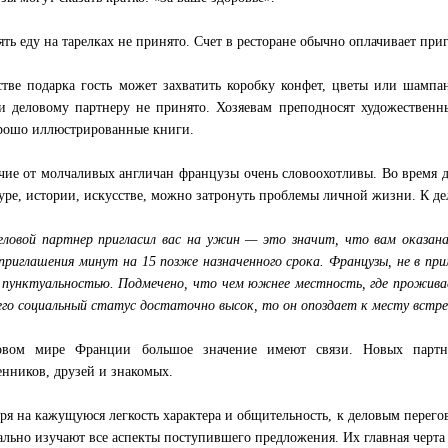
ять еду на тарелках не принято. Счет в ресторане обычно оплачивает пр
стве подарка гость может захватить коробку конфет, цветы или шампанс
и деловому партнеру не принято. Хозяевам преподносят художественн
рошо иллюстрированные книги.
чие от молчаливых англичан французы очень словоохотливы. Во время 
туре, истории, искусстве, можно затронуть проблемы личной жизни. К де
еловой партнер пригласил вас на ужин — это значит, что вам оказан
приглашения минут на 15 позже назначенного срока. Французы, не в пр
 пунктуальностью. Подмечено, что чем южнее местность, где проживае
 его социальный статус достаточно высок, то он опоздает к месту встр
овом мире Франции большое значение имеют связи. Новых партн
енников, друзей и знакомых.
ря на кажущуюся легкость характера и общительность, к деловым перего
ально изучают все аспекты поступившего предложения. Их главная черта