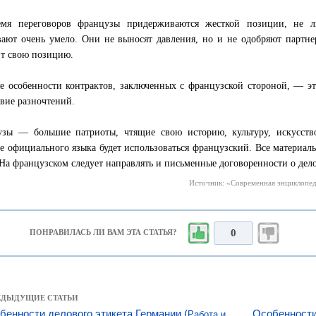
емя переговоров французы придерживаются жесткой позиции, не л
вают очень умело. Они не выносят давления, но и не одобряют партне
т свою позицию.
е особенности контрактов, заключенных с французской стороной, — эт
твие разночтений.
зы — большие патриоты, чтящие свою историю, культуру, искусств
ве официального языка будет использоваться французский. Все материал
 На французском следует направлять и письменные договоренности о дело
Источник: «Современная энциклопеди
0
ПОНРАВИЛАСЬ ЛИ ВАМ ЭТА СТАТЬЯ?
РЕДЫДУЩИЕ СТАТЬИ
бенности делового этикета Германии (
Особенности
Работа и