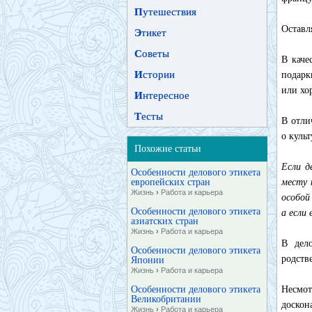
П
утешествия
Оставл
Э
тикет
С
оветы
В каче
И
стории
подарк
или хо
И
нтересное
Т
есты
В отли
о куль
Похожие статьи
Если д
Особенности делового этикета
европейских стран
месту 
Жизнь
›
Работа и карьера
особой
Особенности делового этикета
а если
азиатских стран
Жизнь
›
Работа и карьера
В дел
Особенности делового этикета
родств
Японии
Жизнь
›
Работа и карьера
Особенности делового этикета
Несмот
Великобритании
доскон
Жизнь
›
Работа и карьера