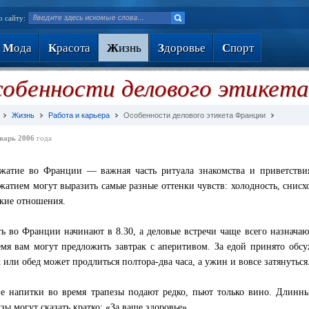
о сайту:
М
ода
К
расота
Ж
изнь
З
доровье
С
порт
обенности делового этикет
Жизнь
Работа и карьера
Особенности делового этикета Франции
варь 2006
года
жатие во Франции — важная часть ритуала знакомства и приветств
жатием могут выразить самые разные оттенки чувств: холодность, снисх
кие отношения.
ть во Франции начинают в 8.30, а деловые встречи чаще всего назначают
емя вам могут предложить завтрак с аперитивом. За едой принято обс
к или обед может продлиться полтора-два часа, а ужин и вовсе затянуться
е напитки во время трапезы подают редко, пьют только вино. Длинны
зы могут сказать кратко: «За ваше здоровье».