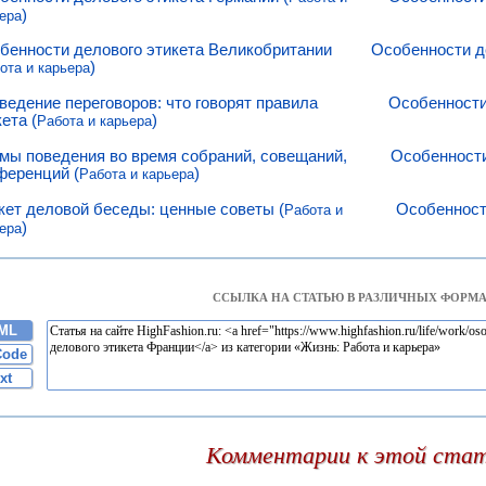
)
ера
бенности делового этикета Великобритании
Особенности д
)
ота и карьера
ведение переговоров: что говорят правила
Особенности
ета (
)
Работа и карьера
мы поведения во время собраний, совещаний,
Особенности
ференций (
)
Работа и карьера
кет деловой беседы: ценные советы (
Особенност
Работа и
)
ера
ССЫЛКА НА СТАТЬЮ В РАЗЛИЧНЫХ ФОРМА
ML
Code
xt
Комментарии к этой ста