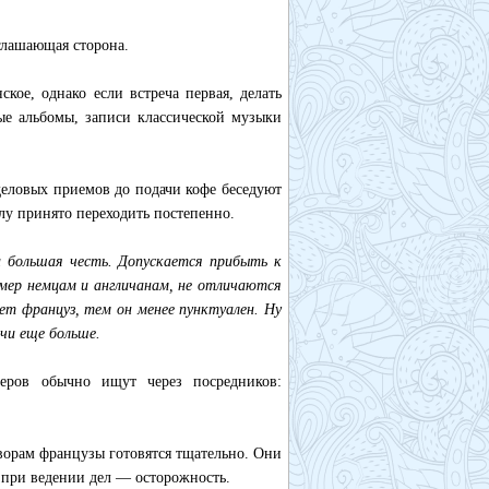
иглашающая сторона.
кое, однако если встреча первая, делать
ые альбомы, записи классической музыки
деловых приемов до подачи кофе беседуют
лу принято переходить постепенно.
а большая честь. Допускается прибыть к
имер немцам и англичанам, не отличаются
т француз, тем он менее пунктуален. Ну
ечи еще больше.
еров обычно ищут через посредников:
ворам французы готовятся тщательно. Они
 при ведении дел — осторожность.