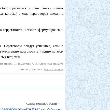
юбят торговаться и свою точку зрения
ра, который в ходе переговоров внезапно
о корректность, четкость формулировок и
о. Переговоры пойдут успешнее, если в
ы желательно подготовить именно на этом
вых встречах.
я этикета», Г. В. Дятлева, С. А. Хворостухина, 2006
Статья опубликована:
Алиса Шишкина
СЛЕДУЮЩИЕ СТАТЬИ ›
 делового этикета Италии (
Работа и