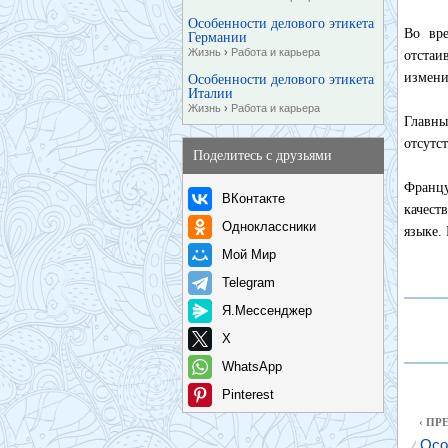
Особенности делового этикета
Во вр
Германии
Жизнь
›
Работа и карьера
отстаи
измени
Особенности делового этикета
Италии
Жизнь
›
Работа и карьера
Главны
отсутс
Поделитесь с друзьями
Францу
ВКонтакте
качест
Одноклассники
языке.
Мой Мир
Telegram
Я.Мессенджер
X
WhatsApp
Pinterest
‹ П
Осо