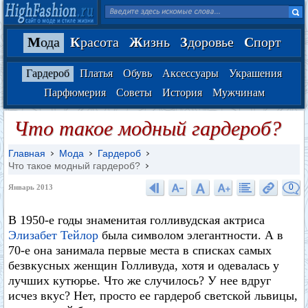
М
ода
К
расота
Ж
изнь
З
доровье
С
порт
Гардероб
Платья
Обувь
Аксессуары
Украшения
Парфюмерия
Советы
История
Мужчинам
Что такое модный гардероб?
Главная
Мода
Гардероб
Что такое модный гардероб?
0
Январь 2013
В 1950-е годы знаменитая голливудская актриса
Элизабет Тейлор
была символом элегантности. А в
70-е она занимала первые места в списках самых
безвкусных женщин Голливуда, хотя и одевалась у
лучших кутюрье. Что же случилось? У нее вдруг
исчез вкус? Нет, просто ее гардероб светской львицы,