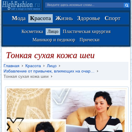
М
ода
К
расота
Ж
изнь
З
доровье
С
порт
Косметика
Лицо
Пластическая хирургия
Маникюр и педикюр
Прически
Тонкая сухая кожа шеи
Главная
Красота
Лицо
Избавление от привычек, влияющих на очар…
Тонкая сухая кожа шеи