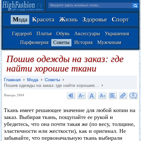
М
ода
К
расота
Ж
изнь
З
доровье
С
порт
Гардероб
Платья
Обувь
Аксессуары
Украшения
Парфюмерия
Советы
История
Мужчинам
Пошив одежды на заказ: где
найти хорошие ткани
Главная
Мода
Советы
Пошив одежды на заказ: где найти хорошие…
0
Январь 2004
Ткань имеет решающее значение для любой копии на
заказ. Выбирая ткань, пощупайте ее рукой и
убедитесь, что она почти такая же (по весу, толщине,
эластичности или жесткости), как и оригинал. Не
забывайте, что первоначальную ткань выбирали