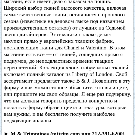
магазин, если имеет дело с заказом на пошив.
Широкий выбор тканей высокого качества, включая
самые качественные ткани, оставшиеся с прошлого
сезона (известные на деловом языке под названием
производственных остатков) от лучших на Седьмой
авеню дизайнеров. Этот магазин также делает
закупки прямо у европейских ткацких фабрик,
поставляющих ткани для Chanel и Valentino. В этом
магазине есть все — от тканей, сошедших прямо с
подиумов, до неподвластных времени ткацких
переплетений. Коллекция хлопчатобумажных тканей
включает полный каталог из Liberty of London. Свой
ассортимент предлагает также В & J. Позвоните в эту
фирму и как можно точнее объясните, что вы ищете,
или пришлите им свои образцы. Я еще раз подчеркну,
что вы должны говорить предельно конкретно и
послать в фирму образец цвета и текстуры, которые
вам нужны, и вы бесплатно получите наиболее
подходящие аналоги.
► M & Trimmings (mjtrim.com или 212-391-6200).