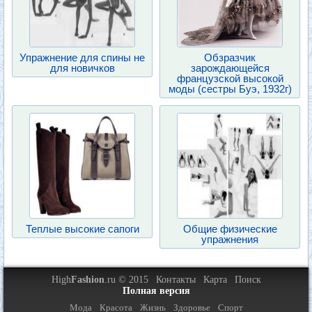
Упражнение для спины не
Обзразчик
для новичков
зарождающейся
французской высокой
моды (сестры Буэ, 1932г)
Теплые высокие сапоги
Общие физические
упражнения
High
Fashion
.ru © 2015
Контакты
Карта
Поиск
Полная версия
Мода
Красота
Жизнь
Здоровье
Спорт