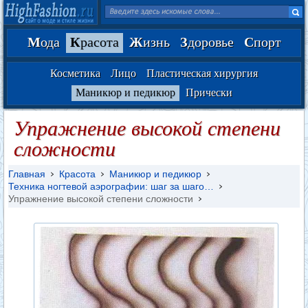
М
ода
К
расота
Ж
изнь
З
доровье
С
порт
Косметика
Лицо
Пластическая хирургия
Маникюр и педикюр
Прически
Упражнение высокой степени
сложности
Главная
Красота
Маникюр и педикюр
Техника ногтевой аэрографии: шаг за шаго…
Упражнение высокой степени сложности