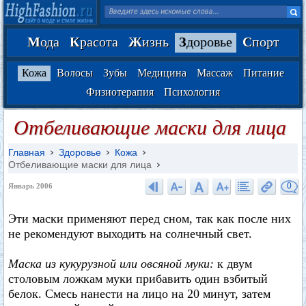
М
ода
К
расота
Ж
изнь
З
доровье
С
порт
Кожа
Волосы
Зубы
Медицина
Массаж
Питание
Физиотерапия
Психология
Отбеливающие маски для лица
Главная
Здоровье
Кожа
Отбеливающие маски для лица
0
Январь 2006
Эти маски применяют перед сном, так как после них
не рекомендуют выходить на солнечный свет.
Маска из кукурузной или овсяной муки:
к двум
столовым ложкам муки прибавить один взбитый
белок. Смесь нанести на лицо на 20 минут, затем