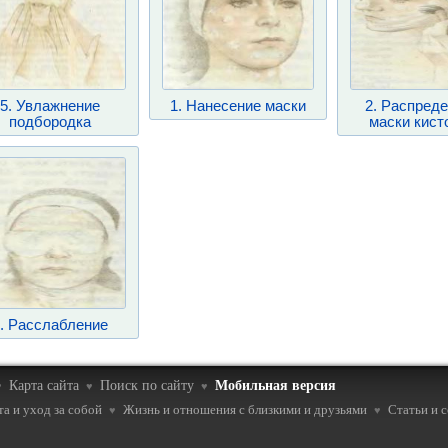
5. Увлажнение
1. Нанесение маски
2. Распред
подбородка
маски кист
. Расслабление
Карта сайта
Поиск по сайту
Мобильная версия
♥
♥
♥
а и уход за собой
Жизнь и отношения с близкими и друзьями
Статьи и 
♥
♥