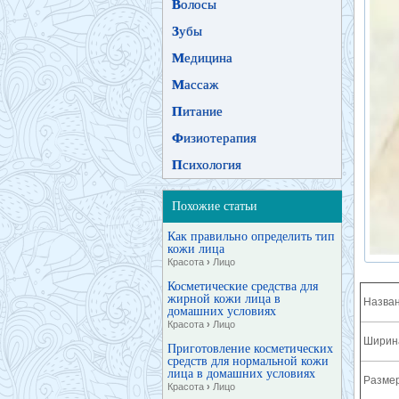
В
олосы
З
убы
М
едицина
М
ассаж
П
итание
Ф
изиотерапия
П
сихология
Похожие статьи
Как правильно определить тип
кожи лица
Красота
›
Лицо
Косметические средства для
жирной кожи лица в
Назван
домашних условиях
Красота
›
Лицо
Ширина
Приготовление косметических
средств для нормальной кожи
лица в домашних условиях
Разме
Красота
›
Лицо