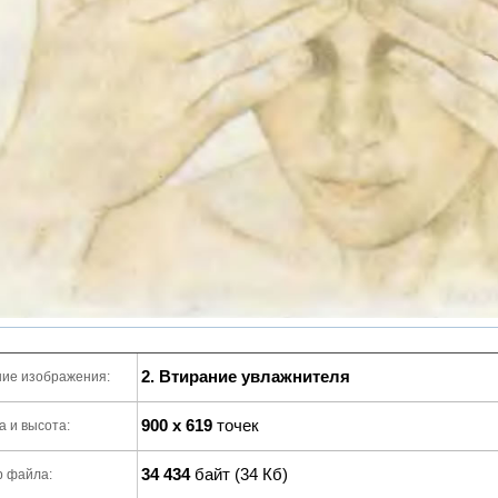
2. Втирание увлажнителя
ие изображения:
900 x 619
точек
 и высота:
34 434
байт (34 Кб)
р файла: