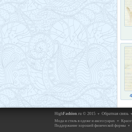
4
High
Fashion
.ru © 2015
Обратная связь
♥
Мода и стиль в одеже и аксессуарах
Красот
♥
Поддержание хорошей физической формы
♥