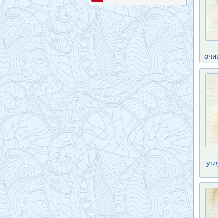
очи
угл