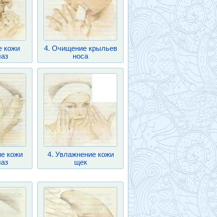
е кожи
4. Очищение крыльев
лаз
носа
ие кожи
4. Увлажнение кожи
лаз
щек