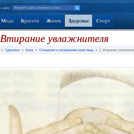
о сайту:
М
ода
К
расота
Ж
изнь
З
доровье
С
порт
 Втирание увлажнителя
Здоровье
Кожа
Очищение и увлажнение кожи лица
2. Втирание увлажнит