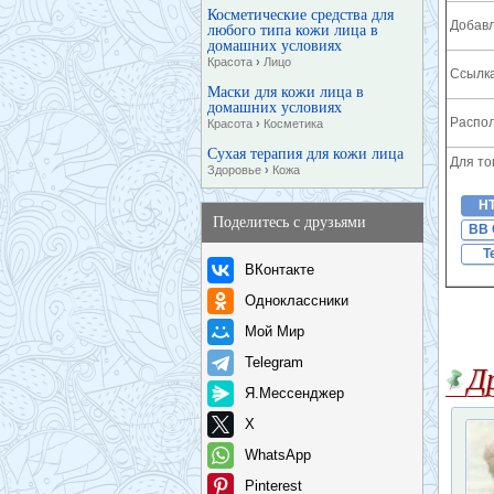
Косметические средства для
Добавл
любого типа кожи лица в
домашних условиях
Красота
›
Лицо
Ссылка
Маски для кожи лица в
домашних условиях
Распол
Красота
›
Косметика
Сухая терапия для кожи лица
Для то
Здоровье
›
Кожа
H
Поделитесь с друзьями
BB 
T
ВКонтакте
Одноклассники
Мой Мир
Telegram
Д
Я.Мессенджер
X
WhatsApp
Pinterest