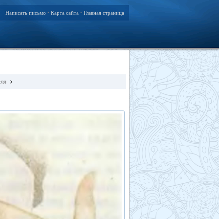
Написать письмо
Карта сайта
Главная страница
•
•
еля