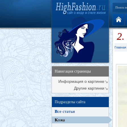
Поиск п
2.
Главная
Навигация страницы
Информация о картинке
Другие картинки
Подразделы сайта
В
се статьи
К
ожа