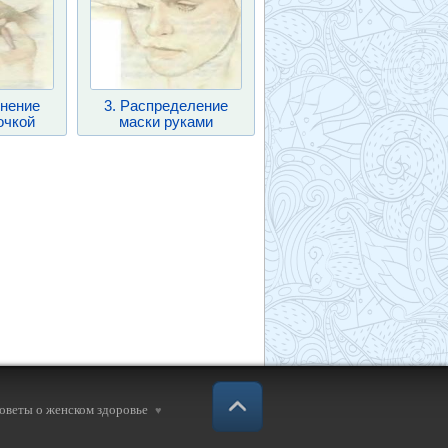
енение
3. Распределение
очкой
маски руками
советы о женском здоровье
♥