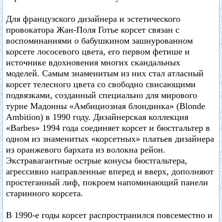
Для французского дизайнера и эстетического
провокатора Жан-Поля Готье корсет связан с
воспоминаниями о бабушкином зашнурованном
корсете лососевого цвета, его первом фетише и
источнике вдохновения многих скандальных
моделей. Самым знаменитым из них стал атласный
корсет телесного цвета со свободно свисающими
подвязками, созданный специально для мирового
турне Мадонны «Амбициозная блондинка» (Blonde
Ambition) в 1990 году. Дизайнерская коллекция
«Barbes» 1994 года соединяет корсет и бюстгальтер в
одном из знаменитых «корсетных» платьев дизайнера
из оранжевого бархата из волокна рейон.
Экстравагантные острые конусы бюстгальтера,
агрессивно направленные вперед и вверх, дополняют
простеганный лиф, покроем напоминающий панели
старинного корсета.
В 1990-е годы корсет распространился повсеместно и