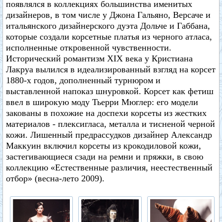
появлялся в коллекциях большинства именитых
дизайнеров, в том числе у Джона Гальяно, Версаче и
итальянского дизайнерского дуэта Дольче и Габбана,
которые создали корсетные платья из черного атласа,
исполненные откровенной чувственности.
Исторический романтизм XIX века у Кристиана
Лакруа вылился в идеализированный взгляд на корсет
1880-х годов, дополненный турнюром и
выставленной напоказ шнуровкой. Корсет как фетиш
ввел в широкую моду Тьерри Мюглер: его модели
закованы в похожие на доспехи корсеты из жестких
материалов - плексигласа, металла и тисненой черной
кожи. Лишенный предрассудков дизайнер Александр
Маккуин включил корсеты из крокодиловой кожи,
застегивающиеся сзади на ремни и пряжки, в свою
коллекцию «Естественные различия, неестественный
отбор» (весна-лето 2009).