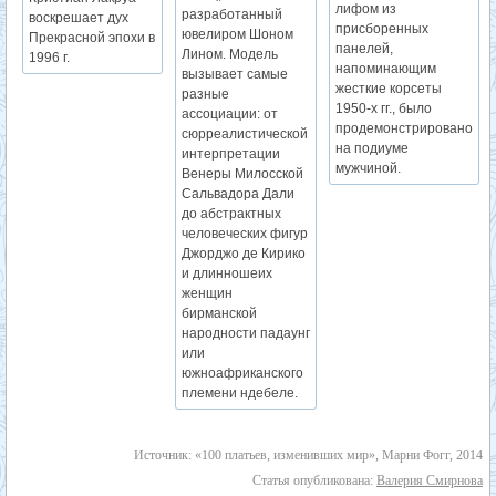
лифом из
разработанный
воскрешает дух
присборенных
ювелиром Шоном
Прекрасной эпохи в
панелей,
Лином. Модель
1996 г.
напоминающим
вызывает самые
жесткие корсеты
разные
1950-х гг., было
ассоциации: от
продемонстрировано
сюрреалистической
на подиуме
интерпретации
мужчиной.
Венеры Милосской
Сальвадора Дали
до абстрактных
человеческих фигур
Джорджо де Кирико
и длинношеих
женщин
бирманской
народности падаунг
или
южноафриканского
племени ндебеле.
Источник: «100 платьев, изменивших мир», Марни Фогг, 2014
Статья опубликована:
Валерия Смирнова