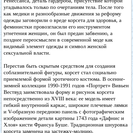
Ренессанса, деталь гардероба, присутствие которой
угадывалось только по очертаниям тела. После того
как медики и разнообразные движения за реформу
одежды заговорили о вреде корсета для здоровья, а
феминистки провозгласили его инструментом
угнетения женщин, он был предан забвению, а
позднее переосмыслен в современной моде как
видимый элемент одежды и символ женской
сексуальной власти.
Перестав быть скрытым средством для создания
соблазнительной фигуры, корсет стал социально
приемлемой формой эротичного костюма. В осенне-
зимней коллекции 1990-1991 годов «Портрет» Вивьен
Вествуд заимствовала форму и рисунок корсета
непосредственно из XVIII века: ее модель имеет
гибкий внутренний каркас, широкие плечевые лямки
и V-образную переднюю панель с фотографическим
изображением детали картины 1743 года «Дафнис и
Хлоя» кисти Франсуа Буше. Традиционная шнуровка
корсета заменена на застежку-молнию.