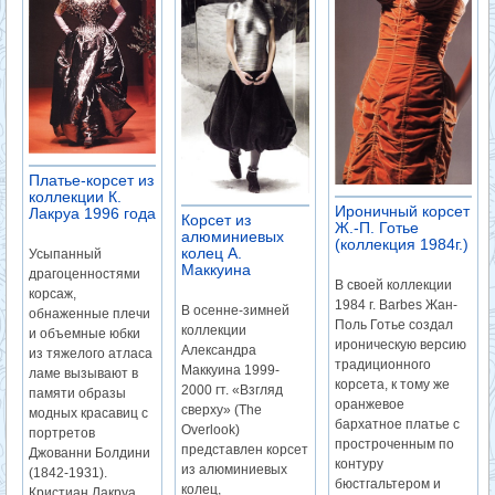
Платье-корсет из
коллекции К.
Ироничный корсет
Лакруа 1996 года
Корсет из
Ж.-П. Готье
алюминиевых
(коллекция 1984г.)
колец А.
Усыпанный
Маккуина
драгоценностями
В своей коллекции
корсаж,
1984 г. Barbes Жан-
В осенне-зимней
обнаженные плечи
Поль Готье создал
коллекции
и объемные юбки
ироническую версию
Александра
из тяжелого атласа
традиционного
Маккуина 1999-
ламе вызывают в
корсета, к тому же
2000 гт. «Взгляд
памяти образы
оранжевое
сверху» (The
модных красавиц с
бархатное платье с
Overlook)
портретов
простроченным по
представлен корсет
Джованни Болдини
контуру
из алюминиевых
(1842-1931).
бюстгальтером и
колец,
Кристиан Лакруа