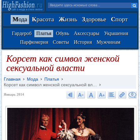
М
ода
К
расота
Ж
изнь
З
доровье
С
порт
Гардероб
Платья
Обувь
Аксессуары
Украшения
Парфюмерия
Советы
История
Мужчинам
Корсет как символ женской
сексуальной власти
Главная
Мода
Платья
Корсет как символ женской сексуальной вл…
0
Январь 2014