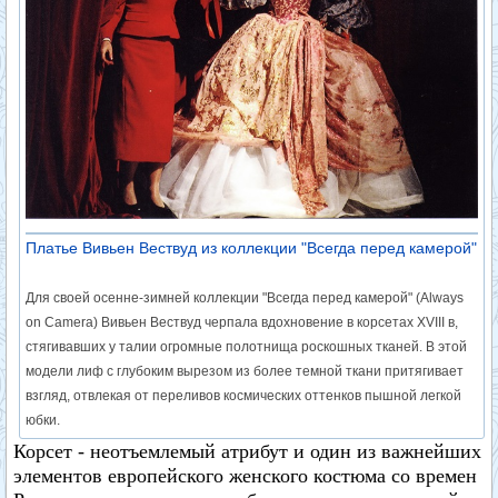
Платье Вивьен Вествуд из коллекции "Всегда перед камерой"
Для своей осенне-зимней коллекции "Всегда перед камерой" (Always
on Camera) Вивьен Вествуд черпала вдохновение в корсетах XVIII в,
стягивавших у талии огромные полотнища роскошных тканей. В этой
модели лиф с глубоким вырезом из более темной ткани притягивает
взгляд, отвлекая от переливов космических оттенков пышной легкой
юбки.
Корсет - неотъемлемый атрибут и один из важнейших
элементов европейского женского костюма со времен