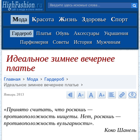
М
ода
К
расота
Ж
изнь
З
доровье
С
порт
Гардероб
Платья
Обувь
Аксессуары
Украшения
Парфюмерия
Советы
История
Мужчинам
Идеальное зимнее вечернее
платье
Главная
Мода
Гардероб
Идеальное зимнее вечернее платье
0
Январь 2013
«Принято считать, что роскошь —
противоположность нищеты. Нет, роскошь —
противоположность вульгарности».
Коко Шанель