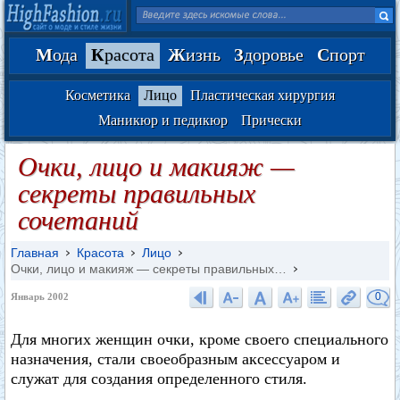
М
ода
К
расота
Ж
изнь
З
доровье
С
порт
Косметика
Лицо
Пластическая хирургия
Маникюр и педикюр
Прически
Очки, лицо и макияж —
секреты правильных
сочетаний
Главная
Красота
Лицо
Очки, лицо и макияж — секреты правильных…
0
Январь 2002
Для многих женщин очки, кроме своего специального
назначения, стали своеобразным аксессуаром и
служат для создания определенного стиля.