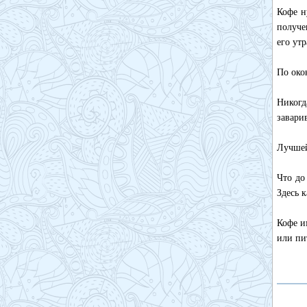
Кофе н
получе
его ут
По око
Никогд
завари
Лучшей
Что до
Здесь 
Кофе и
или пи