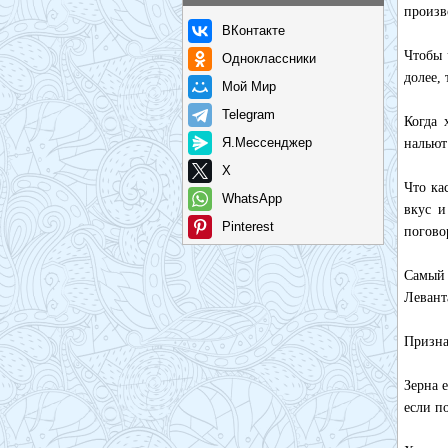
произв
ВКонтакте
Чтобы 
Одноклассники
долее, 
Мой Мир
Telegram
Когда 
Я.Мессенджер
нальют
X
Что ка
WhatsApp
вкус и
Pinterest
погово
Самый 
Левант
Призна
Зерна 
если п