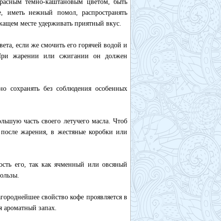
красным темно-каштановым цветом, быть
, иметь нежный помол, распространять
жащем месте удерживать приятный вкус.
ета, если же смочить его горячей водой и
 При жарении или сжигании он должен
но сохранять без соблюдения особенных
льшую часть своего летучего масла. Чтоб
я после жарения, в жестяные коробки или
сть его, так как ячменный или овсяный
пользы.
городнейшее свойство кофе проявляется в
ся ароматный запах.