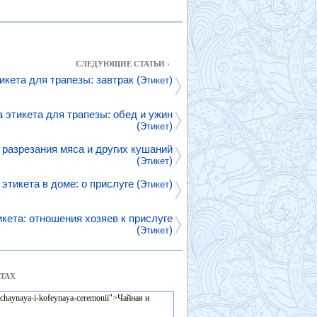
СЛЕДУЮЩИЕ СТАТЬИ ›
икета для трапезы: завтрак (
)
Этикет
 этикета для трапезы: обед и ужин
(
)
Этикет
разрезания мяса и других кушаний
(
)
Этикет
этикета в доме: о прислуге (
)
Этикет
кета: отношения хозяев к прислуге
(
)
Этикет
ТАХ