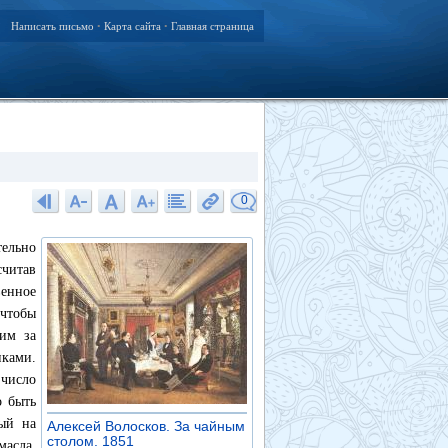
Написать письмо
Карта сайта
Главная страница
•
•
0
тельно
считав
венное
 чтобы
щим за
иками.
 число
о быть
ый на
Алексей Волосков. За чайным
столом. 1851
»
масла,