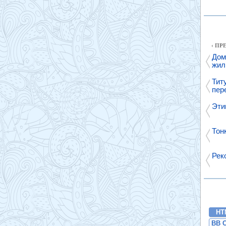
‹ П
Дом
жил
Тит
пер
Эти
Тон
Рек
HT
BB 