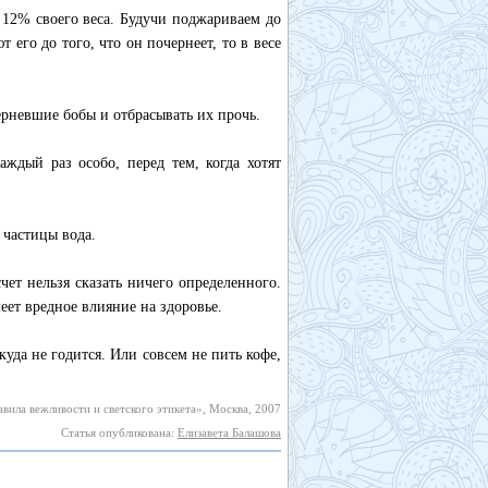
 12% своего веса. Будучи поджариваем до
 его до того, что он почернеет, то в весе
рневшие бобы и отбрасывать их прочь.
аждый раз особо, перед тем, когда хотят
 частицы вода.
счет нельзя сказать ничего определенного.
еет вредное влияние на здоровье.
куда не годится. Или совсем не пить кофе,
вила вежливости и светского этикета», Москва, 2007
Статья опубликована:
Елизавета Балашова