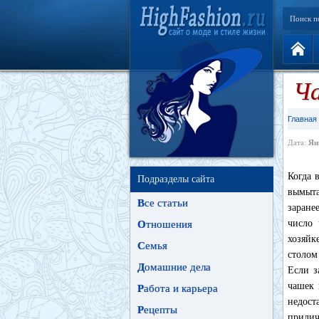
Поиск п
Ча
Главная
Дата:
Ян
Когда 
Подразделы сайта
вымыта
В
се статьи
заране
число 
О
тношения
хозяйк
С
емья
столом
Д
омашние дела
Если з
чашек 
Р
абота и карьера
недост
Р
ецепты
прилич