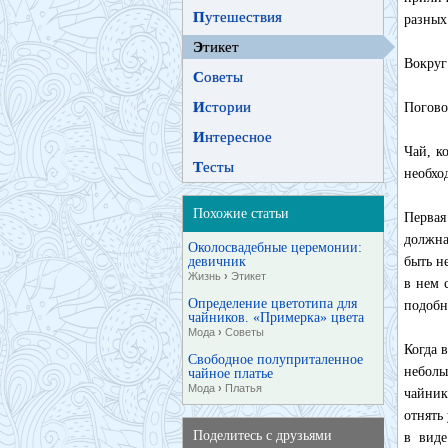
П
утешествия
разных
Э
тикет
Вокруг 
С
оветы
И
стории
Погово
И
нтересное
Чай, к
Т
есты
необхо
Похожие статьи
Первая
должна
Околосвадебные церемонии:
девичник
быть н
Жизнь
›
Этикет
в нем 
Определение цветотипа для
подобн
чайников. «Примерка» цвета
Мода
›
Советы
Когда 
Свободное полуприталенное
неболь
чайное платье
Мода
›
Платья
чайник
отнять
Поделитесь с друзьями
в виде