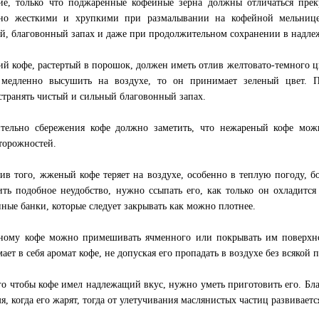
е, только что поджаренные кофейные зерна должны отличаться пре
ьно жесткими и хрупкими при размалывании на кофейной мельнице
й, благовонный запах и даже при продолжительном сохранении в надле
й кофе, растертый в порошок, должен иметь отлив желтовато-темного цв
 медленно высушить на воздухе, то он принимает зеленый цвет.
странять чистый и сильный благовонный запах.
тельно сбережения кофе должно заметить, что нежареный кофе мож
торожностей.
ив того, жженый кофе теряет на воздухе, особенно в теплую погоду, бо
ить подобное неудобство, нужно ссыпать его, как только он охладитс
нные банки, которые следует закрывать как можно плотнее.
ому кофе можно примешивать ячменного или покрывать им поверхно
ает в себя аромат кофе, не допуская его пропадать в воздухе без всякой 
го чтобы кофе имел надлежащий вкус, нужно уметь приготовить его. Бла
мя, когда его жарят, тогда от улетучивания маслянистых частиц развивает