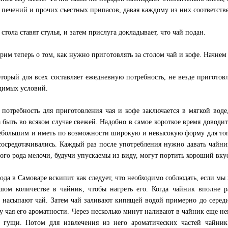
 печений и прочих съестных припасов, давая каждому из них соответств
стола ставят стулья, и затем прислуга докладывает, что чай подан.
рим теперь о том, как нужно приготовлять за столом чай и кофе. Начнем 
оторый для всех составляет ежедневную потребность, не везде приготовл
димых условий.
 потребность для приготовления чая и кофе заключается в мягкой воде,
 быть во всяком случае свежей. Надобно в самое короткое время доводи
ебольшим и иметь по возможности широкую и невысокую форму для того
сосредотачивались. Каждый раз после употребления нужно давать чайни
ого рода мелочи, будучи упускаемы из виду, могут портить хороший вкус
вода в Самоваре вскипит как следует, что необходимо соблюдать, если мы
шом количестве в чайник, чтобы нагреть его. Когда чайник вполне р
 насыпают чай. Затем чай заливают кипящей водой примерно до середи
 у чая его ароматности. Через несколько минут наливают в чайник еще не
 гущи. Потом для извлечения из него ароматических частей чайник 