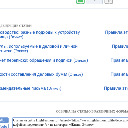
РЕДЫДУЩИЕ СТАТЬИ
оводство: разные подходы к устройству
Правила эт
ища (
)
Этикет
улы, используемые в деловой и личной
Правила
еписке (
)
Этикет
кет переписки: обращения и подписи (
)
Правила 
Этикет
кости составления деловых бумаг (
)
Правила 
Этикет
омендательные письма (
)
Правила эти
Этикет
ССЫЛКА НА СТАТЬЮ В РАЗЛИЧНЫХ ФОРМА
ML
Code