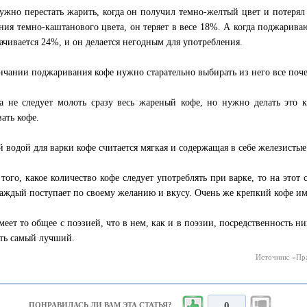
ужно перестать жарить, когда он получил темно-желтый цвет и потерял
ния темно-каштанового цвета, он теряет в весе 18%. А когда поджаривают
рачивается 24%, и он делается негодным для употребления.
нчании поджаривания кофе нужно старательно выбирать из него все поче
а не следует молоть сразу весь жареный кофе, но нужно делать это к
вать кофе.
 водой для варки кофе считается мягкая и содержащая в себе железистые
 того, какое количество кофе следует употреблять при варке, то на этот 
каждый поступает по своему желанию и вкусу. Очень же крепкий кофе им
меет то общее с поэзией, что в нем, как и в поэзии, посредственность ни
ть самый лучший.
Источник: «Пра
0
ПОНРАВИЛАСЬ ЛИ ВАМ ЭТА СТАТЬЯ?