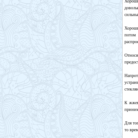
Хороши
довол
сильны
Хороши
потом
распро
Относи
предос
Напрот
устран
стекля
К жжен
приним
Для то
то вре