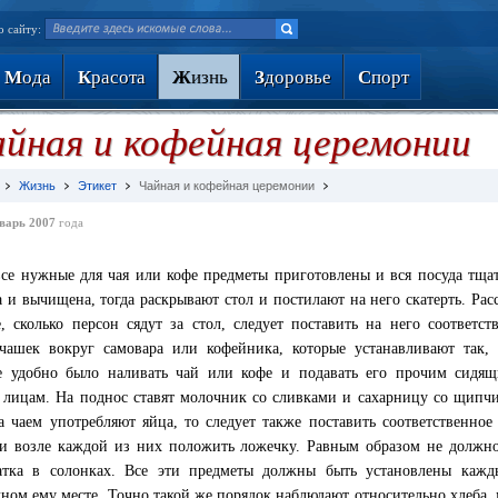
о сайту:
М
ода
К
расота
Ж
изнь
З
доровье
С
порт
йная и кофейная церемонии
Жизнь
Этикет
Чайная и кофейная церемонии
варь 2007
года
все нужные для чая или кофе предметы приготовлены и вся посуда тща
 и вычищена, тогда раскрывают стол и постилают на него скатерть. Рас
е, сколько персон сядут за стол, следует поставить на него соответст
чашек вокруг самовара или кофейника, которые устанавливают так,
е удобно было наливать чай или кофе и подавать его прочим сидя
 лицам. На поднос ставят молочник со сливками и сахарницу со щипч
а чаем употребляют яйца, то следует также поставить соответственное
и возле каждой из них положить ложечку. Равным образом не должн
атка в солонках. Все эти предметы должны быть установлены кажд
ном ему месте. Точно такой же порядок наблюдают относительно хлеба, 