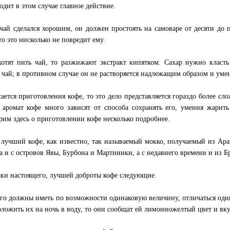
одит в этом случае главное действие.
чай сделался хорошим, он должен простоять на самоваре от десяти до 
то это нисколько не повредит ему.
хотят пить чай, то разжижают экстракт кипятком. Сахар нужно класть
 чай; в противном случае он не растворяется надлежащим образом и уме
сается приготовления кофе, то это дело представляется гораздо более сл
 аромат кофе много зависят от способа сохранять его, умения жари
рим здесь о приготовлении кофе несколько подробнее.
лучший кофе, как известно, так называемый мокко, получаемый из Ара
а и с островов Явы, Бурбона и Мартиники, а с недавнего времени и из Б
ки настоящего, лучшей доброты кофе следующие.
его должны иметь по возможности одинаковую величину, отличаться один
оложить их на ночь в воду, то они сообщат ей лимонножелтый цвет и вк