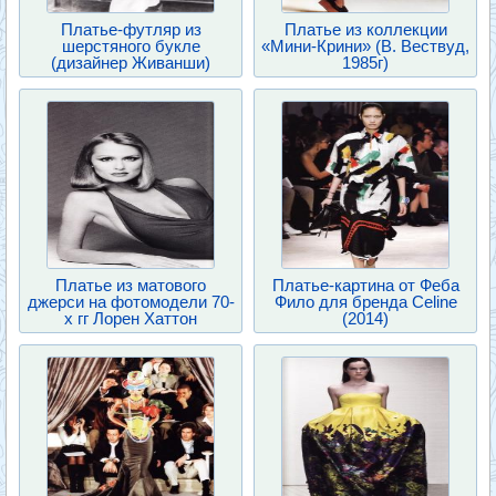
Платье-футляр из
Платье из коллекции
шерстяного букле
«Мини-Крини» (В. Вествуд,
(дизайнер Живанши)
1985г)
Платье из матового
Платье-картина от Феба
джерси на фотомодели 70-
Фило для бренда Celine
х гг Лорен Хаттон
(2014)