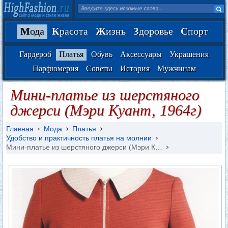
М
ода
К
расота
Ж
изнь
З
доровье
С
порт
Гардероб
Платья
Обувь
Аксессуары
Украшения
Парфюмерия
Советы
История
Мужчинам
Мини-платье из шерстяного
джерси (Мэри Куант, 1964г)
Главная
Мода
Платья
Удобство и практичность платья на молнии
Мини-платье из шерстяного джерси (Мэри К…